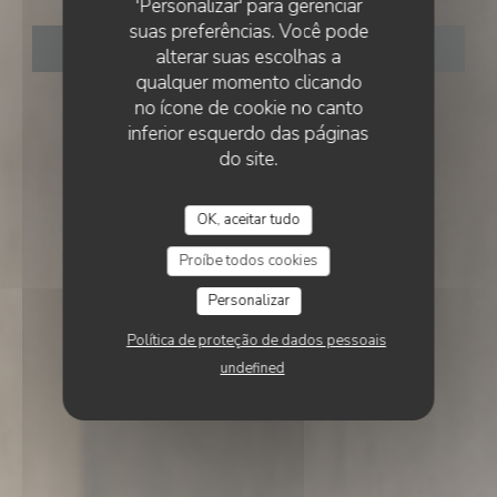
'Personalizar' para gerenciar
suas preferências. Você pode
RESERVAR UMA MESA
alterar suas escolhas a
qualquer momento clicando
no ícone de cookie no canto
inferior esquerdo das páginas
do site.
OK, aceitar tudo
Proíbe todos cookies
Personalizar
Política de proteção de dados pessoais
undefined