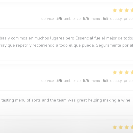
service
:
5
/5
ambience
:
5
/5
menu
:
5
/5
quality_price
días y comimos en muchos lugares pero Essencial fue el mejor de todo
 hay que repetir y recomiendo a todo el que pueda. Seguramente por a
service
:
5
/5
ambience
:
5
/5
menu
:
5
/5
quality_price
 tasting menu of sorts and the team was great helping making a wine