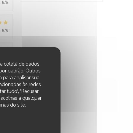
:
5
/5
:
5
/5
:
5
/5
 na coleta de dados
 por padrão. Outros
 para analisar sua
lacionadas às redes
:
5
/5
ar tudo', 'Recusar
 escolhas a qualquer
nas do site.