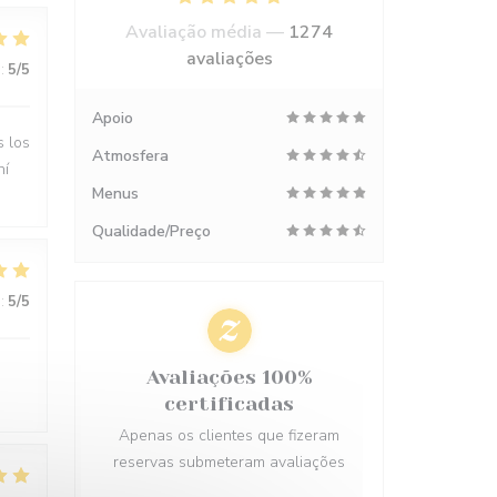
Avaliação média —
1274
avaliações
:
5
/5
Apoio
s los
Atmosfera
hí
Menus
Qualidade/Preço
:
5
/5
Avaliações 100%
certificadas
Apenas os clientes que fizeram
reservas submeteram avaliações