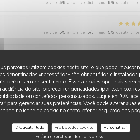
service
:
5
/5
ambience
:
5
/5
menu
:
5
/5
quality_price
service
:
5
/5
ambience
:
5
/5
menu
:
5
/5
quality_price
service
:
5
/5
ambience
:
4
/5
menu
:
5
/5
quality_price
us parceiros utilizam cookies neste site, o que pode implicar
es denominados «necessários» são obrigatórios e instalados
 requerem seu consentimento. Esses cookies opcionais servem
 audiência do site, oferecer funcionalidades (por exemplo, re
service
:
5
/5
ambience
:
5
/5
menu
:
5
/5
quality_price
r publicidade ou conteúdos personalizados. Clique em 'OK, aceit
zar' para gerenciar suas preferências. Você pode alterar suas
cando no ícone de cookie no canto inferior esquerdo das pági
 wonderful and the food was excellent!
OK, aceitar tudo
Proíbe todos cookies
Personalizar
Política de proteção de dados pessoais