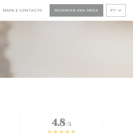
MA NOVA JANELA))
(ABRE NUMA NOVA JANELA))
MAPA E CONTACTO
RESERVAR UMA MESA
PT
4.8
/5