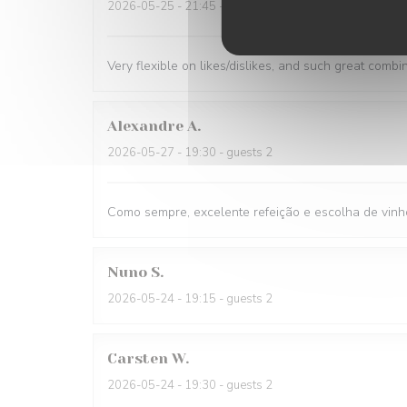
2026-05-25
- 21:45 - guests 1
Very flexible on likes/dislikes, and such great combi
Alexandre
A
2026-05-27
- 19:30 - guests 2
Como sempre, excelente refeição e escolha de vinh
Nuno
S
2026-05-24
- 19:15 - guests 2
Carsten
W
2026-05-24
- 19:30 - guests 2