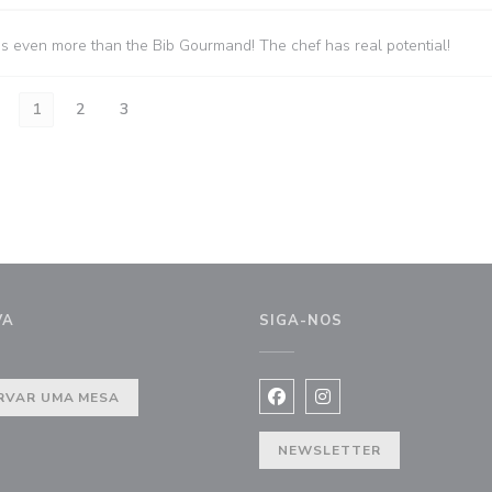
es even more than the Bib Gourmand! The chef has real potential!
1
2
3
VA
SIGA-NOS
nela))
RVAR UMA MESA
Facebook ((abre numa nova j
Instagram ((abre numa 
NEWSLETTER