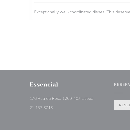
Exceptionally well-coordinated dishes. This deserv
Essencial
RESER
((abre numa nova ja
176 Rua da Rosa 1200-407 Lisboa
RESE
21 157 3713