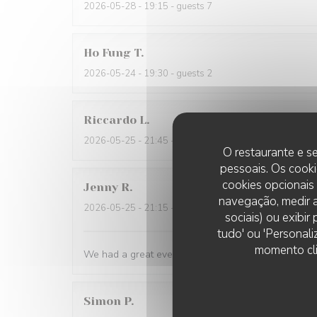
2026-05-28
- 19:15 - guests 7
Ho Fung
T
2026-05-24
- 19:30 - guests 2
Riccardo
L
2026-05-25
- 21:45 - guests 2
O restaurante e se
pessoais. Os cooki
cookies opcionais
Jenny
R
navegação, medir a
2026-05-25
- 21:15 - guests 2
sociais) ou exibi
tudo' ou 'Personali
momento cli
We had a great evening at Essencial. The staff was
Simon
P