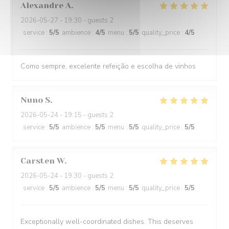
Alexandre
A
2026-05-27
- 19:30 - guests 2
service
:
5
/5
ambience
:
4
/5
menu
:
5
/5
quality_price
:
4
/5
Como sempre, excelente refeição e escolha de vinhos
Nuno
S
2026-05-24
- 19:15 - guests 2
service
:
5
/5
ambience
:
5
/5
menu
:
5
/5
quality_price
:
5
/5
Carsten
W
2026-05-24
- 19:30 - guests 2
service
:
5
/5
ambience
:
5
/5
menu
:
5
/5
quality_price
:
5
/5
Exceptionally well-coordinated dishes. This deserves