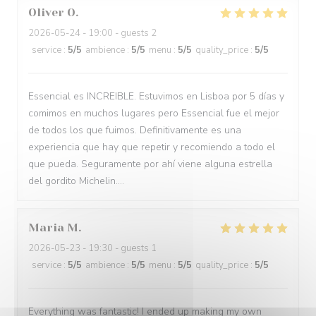
Oliver
O
2026-05-24
- 19:00 - guests 2
service
:
5
/5
ambience
:
5
/5
menu
:
5
/5
quality_price
:
5
/5
Essencial es INCREIBLE. Estuvimos en Lisboa por 5 días y
comimos en muchos lugares pero Essencial fue el mejor
de todos los que fuimos. Definitivamente es una
experiencia que hay que repetir y recomiendo a todo el
que pueda. Seguramente por ahí viene alguna estrella
del gordito Michelin....
Maria
M
2026-05-23
- 19:30 - guests 1
service
:
5
/5
ambience
:
5
/5
menu
:
5
/5
quality_price
:
5
/5
Everything was fantastic! I ended up making my own