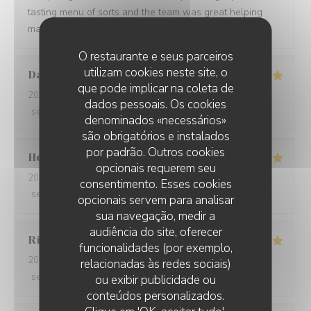
tasting menu of sorts and the team was great helping
making a wine paring for each course.
O restaurante e seus parceiros
utilizam cookies neste site, o
David
W
que pode implicar na coleta de
2026-05-28
- 19:15 - guests 7
dados pessoais. Os cookies
service
:
5
/5
ambience
:
5
/5
menu
:
5
/5
quality_price
:
5
/5
denominados «necessários»
são obrigatórios e instalados
por padrão. Outros cookies
Ho Fung
T
opcionais requerem seu
2026-05-24
- 19:30 - guests 2
consentimento. Esses cookies
service
:
5
/5
ambience
:
5
/5
menu
:
5
/5
quality_price
:
5
/5
opcionais servem para analisar
sua navegação, medir a
audiência do site, oferecer
Riccardo
L
funcionalidades (por exemplo,
2026-05-25
- 21:45 - guests 2
relacionadas às redes sociais)
service
:
5
/5
ambience
:
4
/5
menu
:
5
/5
quality_price
:
5
/5
ou exibir publicidade ou
conteúdos personalizados.