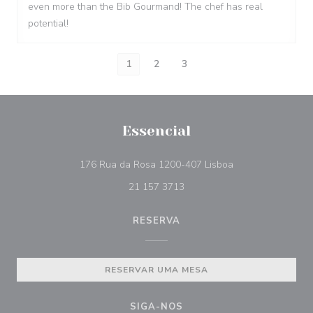
even more than the Bib Gourmand! The chef has real
potential!
1
2
3
Essencial
((abre numa nova 
176 Rua da Rosa 1200-407 Lisboa
21 157 3713
RESERVA
RESERVAR UMA MESA
SIGA-NOS