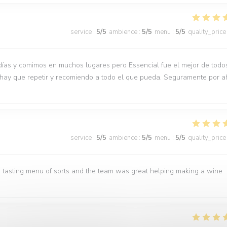
service
:
5
/5
ambience
:
5
/5
menu
:
5
/5
quality_price
días y comimos en muchos lugares pero Essencial fue el mejor de todo
 hay que repetir y recomiendo a todo el que pueda. Seguramente por a
service
:
5
/5
ambience
:
5
/5
menu
:
5
/5
quality_price
 tasting menu of sorts and the team was great helping making a wine