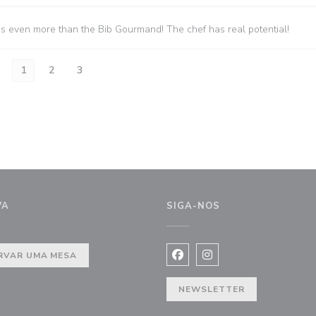
es even more than the Bib Gourmand! The chef has real potential!
1
2
3
VA
SIGA-NOS
nela))
RVAR UMA MESA
Facebook ((abre numa nova j
Instagram ((abre numa 
NEWSLETTER