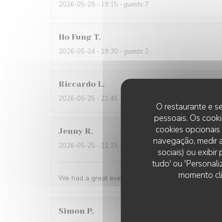
2026-05-28
- 19:15 - guests 7
Ho Fung
T
2026-05-24
- 19:30 - guests 2
Riccardo
L
2026-05-25
- 21:45 - guests 2
O restaurante e se
pessoais. Os cooki
cookies opcionais
Jenny
R
navegação, medir a
2026-05-25
- 21:15 - guests 2
sociais) ou exibi
tudo' ou 'Personali
momento cli
We had a great evening at Essencial. The staff was
Simon
P