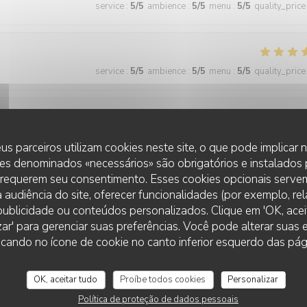
service
:
5
/5
ambience
:
5
/5
menu
:
5
/5
quality_price
service
:
5
/5
ambience
:
5
/5
menu
:
5
/5
quality_price
service
:
5
/5
ambience
:
4
/5
menu
:
5
/5
quality_price
us parceiros utilizam cookies neste site, o que pode implicar
es denominados «necessários» são obrigatórios e instalados
 requerem seu consentimento. Esses cookies opcionais servem
 audiência do site, oferecer funcionalidades (por exemplo, re
service
:
5
/5
ambience
:
5
/5
menu
:
5
/5
quality_price
r publicidade ou conteúdos personalizados. Clique em 'OK, aceit
zar' para gerenciar suas preferências. Você pode alterar suas
cando no ícone de cookie no canto inferior esquerdo das pági
 wonderful and the food was excellent!
OK, aceitar tudo
Proíbe todos cookies
Personalizar
Política de proteção de dados pessoais