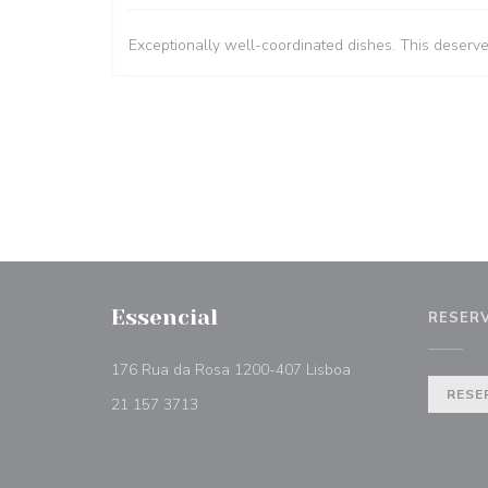
Exceptionally well-coordinated dishes. This deserv
Essencial
RESER
((abre numa nova ja
176 Rua da Rosa 1200-407 Lisboa
RESE
21 157 3713