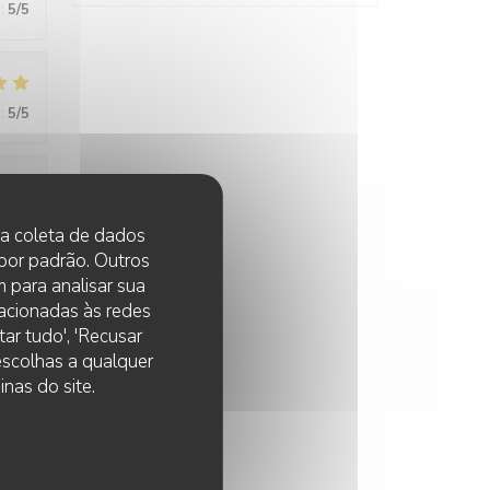
:
5
/5
:
5
/5
:
5
/5
 na coleta de dados
 por padrão. Outros
 para analisar sua
lacionadas às redes
:
5
/5
ar tudo', 'Recusar
 escolhas a qualquer
nas do site.