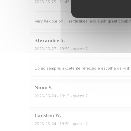
2026-05-25
- 21:45 - guests 1
Very flexible on likes/dislikes, and such great combi
Alexandre
A
2026-05-27
- 19:30 - guests 2
Como sempre, excelente refeição e escolha de vinh
Nuno
S
2026-05-24
- 19:15 - guests 2
Carsten
W
2026-05-24
- 19:30 - guests 2