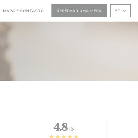
MA NOVA JANELA))
(ABRE NUMA NOVA JANELA))
MAPA E CONTACTO
RESERVAR UMA MESA
PT
4.8
/5