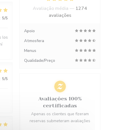
Avaliação média —
1274
avaliações
:
5
/5
Apoio
s los
Atmosfera
hí
Menus
Qualidade/Preço
:
5
/5
Avaliações 100%
certificadas
Apenas os clientes que fizeram
reservas submeteram avaliações