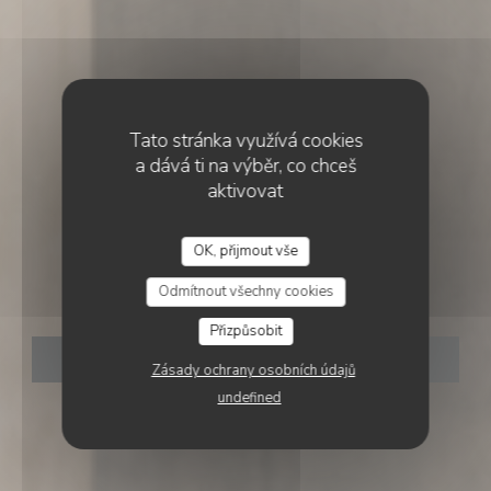
Tato stránka využívá cookies
a dává ti na výběr, co chceš
aktivovat
•
LISBOA
OK, přijmout vše
Odmítnout všechny cookies
Essencial
Přizpůsobit
REZERVOVAT STŮL
Zásady ochrany osobních údajů
undefined