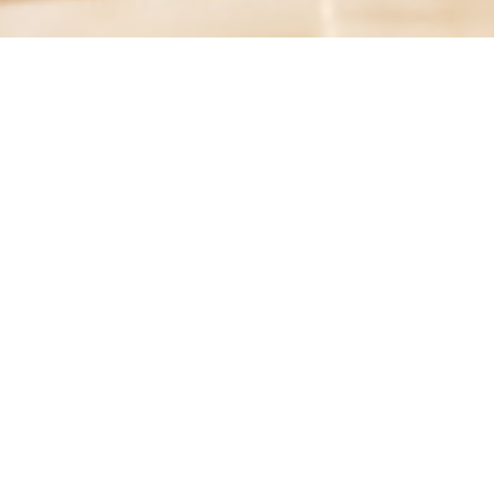
ESSENCIAL
|
LISBOA
Fotografie od: Joana Freitas - @joanafreitasph