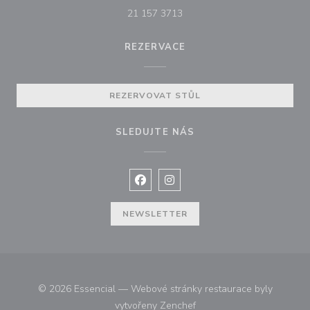
21 157 3713
REZERVACE
REZERVOVAT STŮL
SLEDUJTE NÁS
Facebook ((otevře se v novém okně
Instagram ((otevře se v nové
NEWSLETTER
© 2026 Essencial — Webové stránky restaurace byly
((otevře se v novém okně))
vytvořeny
Zenchef