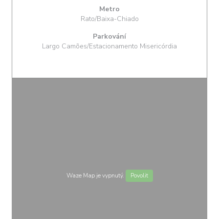
Metro
Rato/Baixa-Chiado
Parkování
Largo Camões/Estacionamento Misericórdia
Waze Map je vypnutý.
Povolit