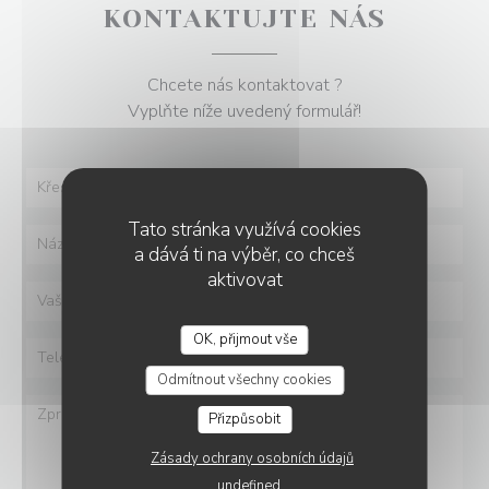
KONTAKTUJTE NÁS
Chcete nás kontaktovat ?
Vyplňte níže uvedený formulář!
Tato stránka využívá cookies
a dává ti na výběr, co chceš
aktivovat
OK, přijmout vše
Odmítnout všechny cookies
Přizpůsobit
Zásady ochrany osobních údajů
undefined