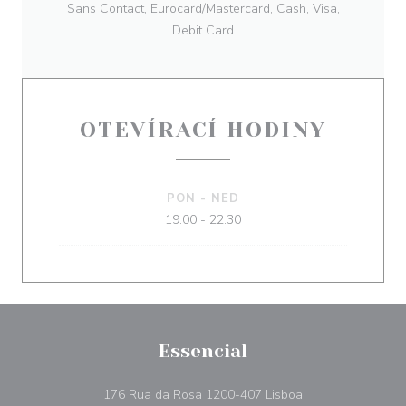
Sans Contact, Eurocard/Mastercard, Cash, Visa,
Debit Card
OTEVÍRACÍ HODINY
PON
-
NED
19:00 - 22:30
Essencial
((otevře se v nové
176 Rua da Rosa 1200-407 Lisboa