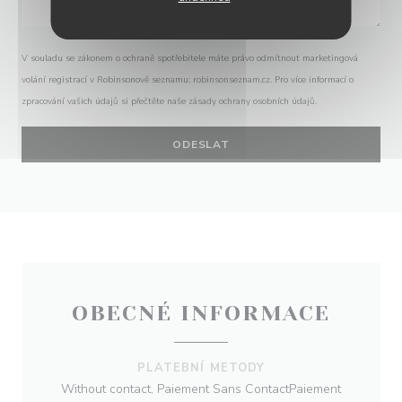
V souladu se zákonem o ochraně spotřebitele máte právo odmítnout marketingová
volání registrací v Robinsonově seznamu:
robinsonseznam.cz
. Pro více informací o
zpracování vašich údajů si přečtěte naše
zásady ochrany osobních údajů
.
OBECNÉ INFORMACE
PLATEBNÍ METODY
Without contact, Paiement Sans ContactPaiement