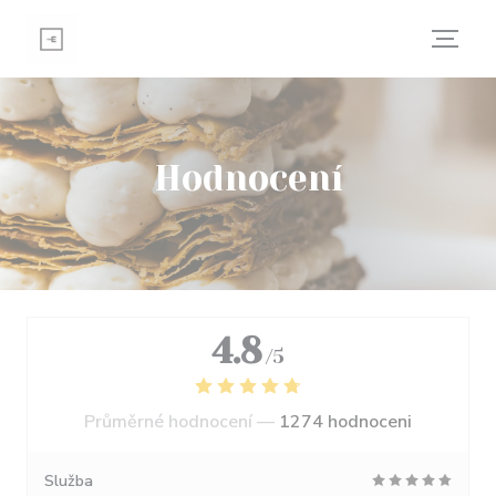
Panel pro správu cookies
Hodnocení
4.8
/5
Průměrné hodnocení —
1274 hodnoceni
Služba