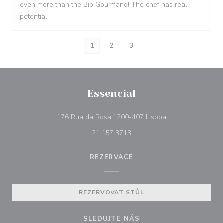
even more than the Bib Gourmand! The chef has real
potential!
1
2
3
Essencial
((otevře se v nové
176 Rua da Rosa 1200-407 Lisboa
21 157 3713
REZERVACE
REZERVOVAT STŮL
SLEDUJTE NÁS