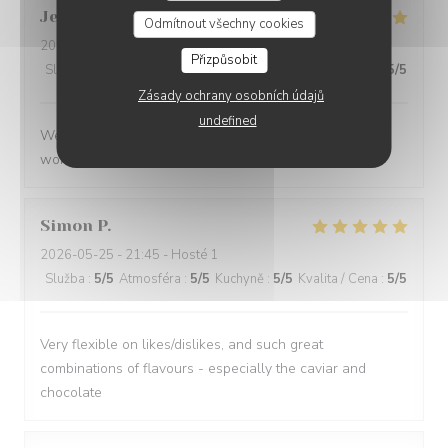
Jenny
R
Odmítnout všechny cookies
2026-05-25
- 21:15 - Hosté 2
Přizpůsobit
Služba
:
5
/5
Atmosféra
:
5
/5
Kuchyně
:
5
/5
Kvalita / Cena
:
5
/5
Zásady ochrany osobních údajů
undefined
We had a great evening at Essencial. The staff was
wonderful and the food was excellent!
Simon
P
2026-05-25
- 21:45 - Hosté 1
Služba
:
5
/5
Atmosféra
:
5
/5
Kuchyně
:
5
/5
Kvalita / Cena
:
5
/5
Very flexible on likes/dislikes, and such great
combinations of flavours - especially the caviar and
chocolate