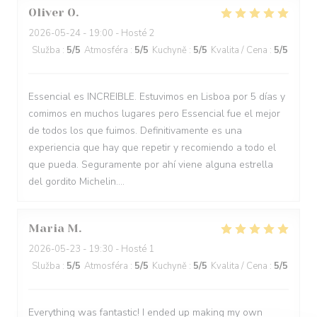
Oliver
O
2026-05-24
- 19:00 - Hosté 2
Služba
:
5
/5
Atmosféra
:
5
/5
Kuchyně
:
5
/5
Kvalita / Cena
:
5
/5
Essencial es INCREIBLE. Estuvimos en Lisboa por 5 días y
comimos en muchos lugares pero Essencial fue el mejor
de todos los que fuimos. Definitivamente es una
experiencia que hay que repetir y recomiendo a todo el
que pueda. Seguramente por ahí viene alguna estrella
del gordito Michelin....
Maria
M
2026-05-23
- 19:30 - Hosté 1
Služba
:
5
/5
Atmosféra
:
5
/5
Kuchyně
:
5
/5
Kvalita / Cena
:
5
/5
Everything was fantastic! I ended up making my own