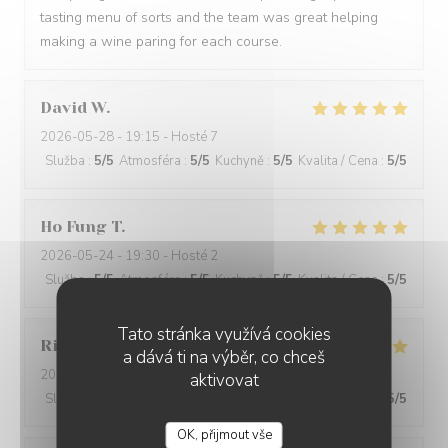
tasting menu of sorts and the team was great helping
making a wine paring for each course.
David
W
2026-05-28
- 19:15 - Hosté 7
Služba
:
5
/5
Atmosféra
:
5
/5
Kuchyně
:
5
/5
Kvalita / Cena
:
5
/5
Ho Fung
T
2026-05-24
- 19:30 - Hosté 2
Služba
:
5
/5
Atmosféra
:
5
/5
Kuchyně
:
5
/5
Kvalita / Cena
:
5
/5
Tato stránka využívá cookies
Riccardo
L
a dává ti na výběr, co chceš
2026-05-25
- 21:45 - Hosté 2
aktivovat
Služba
:
5
/5
Atmosféra
:
4
/5
Kuchyně
:
5
/5
Kvalita / Cena
:
5
/5
OK, přijmout vše