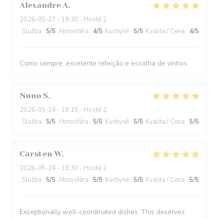
Alexandre
A
2026-05-27
- 19:30 - Hosté 2
Služba
:
5
/5
Atmosféra
:
4
/5
Kuchyně
:
5
/5
Kvalita / Cena
:
4
/5
Como sempre, excelente refeição e escolha de vinhos
Nuno
S
2026-05-24
- 19:15 - Hosté 2
Služba
:
5
/5
Atmosféra
:
5
/5
Kuchyně
:
5
/5
Kvalita / Cena
:
5
/5
Carsten
W
2026-05-24
- 19:30 - Hosté 2
Služba
:
5
/5
Atmosféra
:
5
/5
Kuchyně
:
5
/5
Kvalita / Cena
:
5
/5
Exceptionally well-coordinated dishes. This deserves