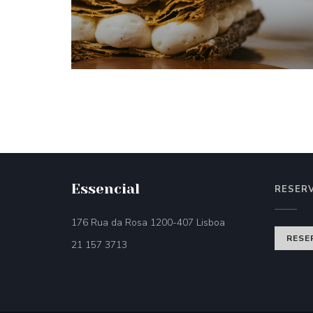
Essencial
RESER
((öffnet ein neues Fe
176 Rua da Rosa 1200-407 Lisboa
RESE
21 157 3713