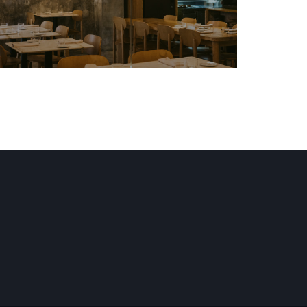
 Fenster))
 neues Fenster))