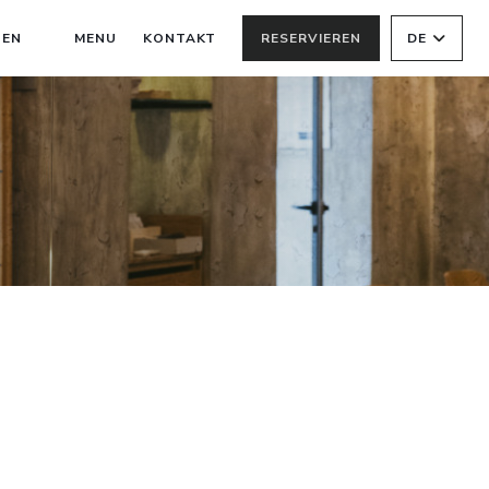
((ÖFFNET EIN NEUES FENSTER))
NEN
MENU
KONTAKT
RESERVIEREN
DE
((ÖFFNET EIN NEUES FENSTER))