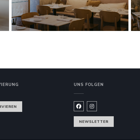
VIERUNG
UNS FOLGEN
nster))
RVIEREN
Facebook ((öffnet ein neues
Instagram ((öffnet ein
NEWSLETTER