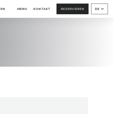
((ÖFFNET EIN NEUES FENSTER))
NEN
MENU
KONTAKT
RESERVIEREN
DE
((ÖFFNET EIN NEUES FENSTER))