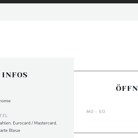
 INFOS
ÖFFN
nomie
MO
-
SO
TEL
ahlen, Eurocard / Mastercard,
carte Bleue