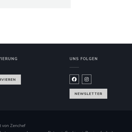
VIERUNG
UNS FOLGEN
nster))
RVIEREN
Facebook ((öffnet ein neues
Instagram ((öffnet ein
NEWSLETTER
((öffnet ein neues Fenster))
lt von
Zenchef