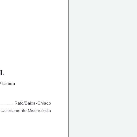
L
((öffnet ein neues Fenster))
 Lisboa
Rato/Baixa-Chiado
tacionamento Misericórdia