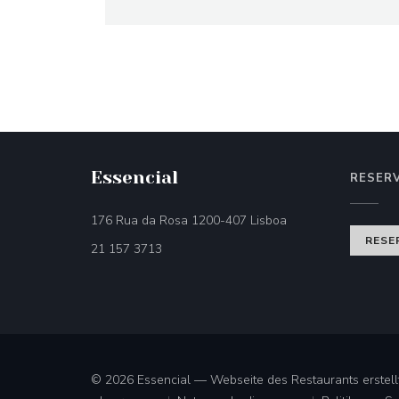
Essencial
RESER
((öffnet ein neues Fe
176 Rua da Rosa 1200-407 Lisboa
RESE
21 157 3713
© 2026 Essencial — Webseite des Restaurants erstel