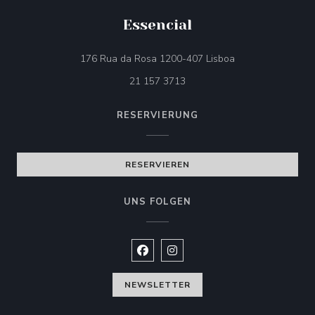
Essencial
((öffnet ein neues 
176 Rua da Rosa 1200-407 Lisboa
21 157 3713
RESERVIERUNG
RESERVIEREN
UNS FOLGEN
Facebook ((öffnet ein neues Fenste
Instagram ((öffnet ein neues 
NEWSLETTER