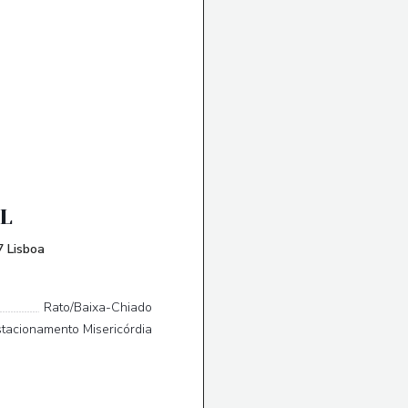
L
((öffnet ein neues Fenster))
 Lisboa
Rato/Baixa-Chiado
tacionamento Misericórdia