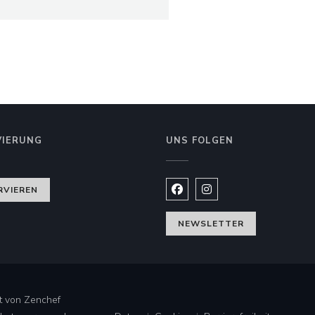
VIERUNG
UNS FOLGEN
nster))
RVIEREN
Facebook ((öffnet ein neues
Instagram ((öffnet ein
NEWSLETTER
((öffnet ein neues Fenster))
lt von
Zenchef