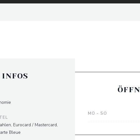
 INFOS
ÖFFN
nomie
MO
-
SO
TEL
ahlen, Eurocard / Mastercard,
carte Bleue