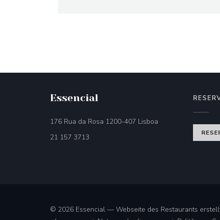
Essencial
RESER
((öffnet ein neues Fe
176 Rua da Rosa 1200-407 Lisboa
RESE
21 157 3713
© 2026 Essencial — Webseite des Restaurants erstel