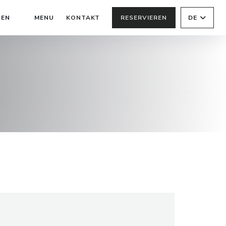
((ÖFFNET EIN NEUES FENSTER))
NEN
MENU
KONTAKT
RESERVIEREN
DE
((ÖFFNET EIN NEUES FENSTER))