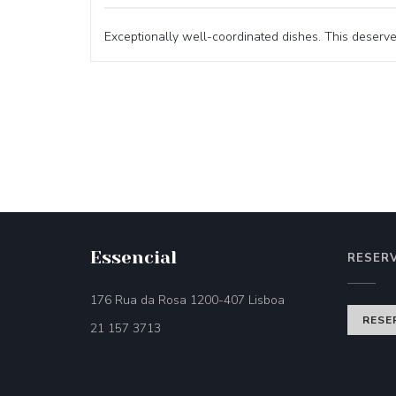
Exceptionally well-coordinated dishes. This deserv
Essencial
RESER
((öffnet ein neues Fe
176 Rua da Rosa 1200-407 Lisboa
RESE
21 157 3713