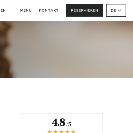
((ÖFFNET EIN NEUES FENSTER))
NEN
MENU
KONTAKT
RESERVIEREN
DE
((ÖFFNET EIN NEUES FENSTER))
4.8
/5