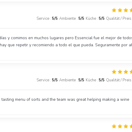
Service
:
5
/5
Ambiente
:
5
/5
Küche
:
5
/5
Qualität / Preis
días y comimos en muchos lugares pero Essencial fue el mejor de todo
 hay que repetir y recomiendo a todo el que pueda. Seguramente por a
Service
:
5
/5
Ambiente
:
5
/5
Küche
:
5
/5
Qualität / Preis
 tasting menu of sorts and the team was great helping making a wine