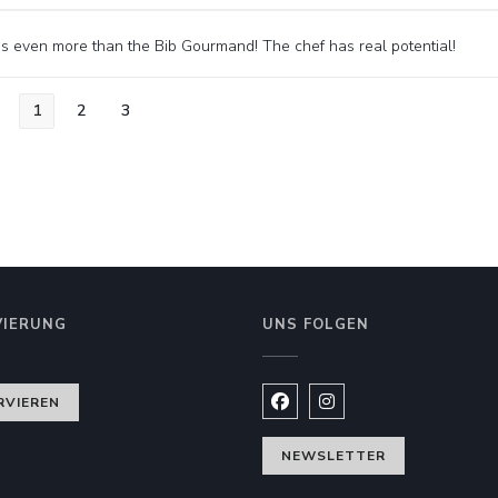
es even more than the Bib Gourmand! The chef has real potential!
1
2
3
VIERUNG
UNS FOLGEN
nster))
RVIEREN
Facebook ((öffnet ein neues
Instagram ((öffnet ein
NEWSLETTER