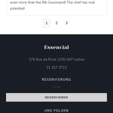
even more than the Bib Gourmand! The chef has real
potential!
1
2
3
Essencial
((öffnet ein neues 
176 Rua da Rosa 1200-407 Lisboa
21 157 3713
RESERVIERUNG
RESERVIEREN
UNS FOLGEN