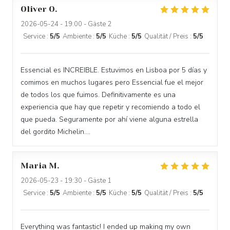
Oliver
O
2026-05-24
- 19:00 - Gäste 2
Service
:
5
/5
Ambiente
:
5
/5
Küche
:
5
/5
Qualität / Preis
:
5
/5
Essencial es INCREIBLE. Estuvimos en Lisboa por 5 días y
comimos en muchos lugares pero Essencial fue el mejor
de todos los que fuimos. Definitivamente es una
experiencia que hay que repetir y recomiendo a todo el
que pueda. Seguramente por ahí viene alguna estrella
del gordito Michelin....
Maria
M
2026-05-23
- 19:30 - Gäste 1
Service
:
5
/5
Ambiente
:
5
/5
Küche
:
5
/5
Qualität / Preis
:
5
/5
Everything was fantastic! I ended up making my own