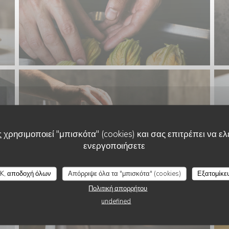
 χρησιμοποιεί "μπισκότα" (cookies) και σας επιτρέπει να ελέ
ενεργοποιήσετε
K, αποδοχή όλων
Απόρριψε όλα τα "μπισκότα" (cookies)
Εξατομίκε
Πολιτική απορρήτου
undefined