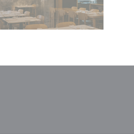
παράθυρο))
ε νέο παράθυρο))