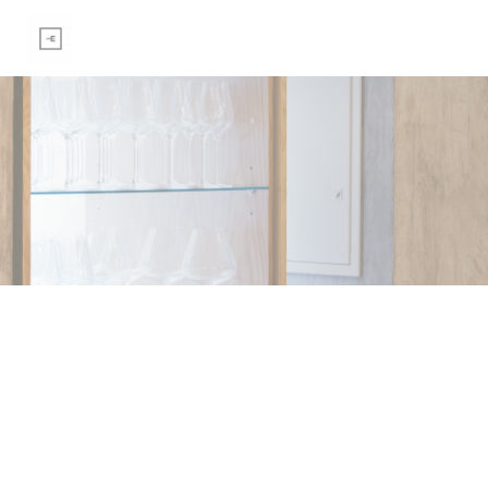
Πίνακας διαχείρισης "Μπισκότων" (Cookies)