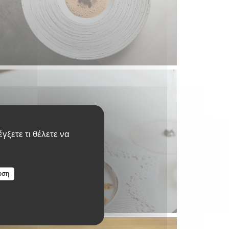
γξετε τι θέλετε να
υση