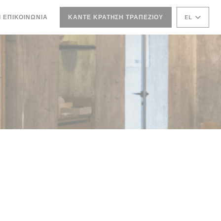
ΝΈΟ ΠΑΡΆΘΥΡΟ))
Ι ΕΠΙΚΟΙΝΩΝΊΑ
ΚΆΝΤΕ ΚΡΆΤΗΣΗ ΤΡΑΠΕΖΙΟΎ
EL
ΘΥΡΟ))