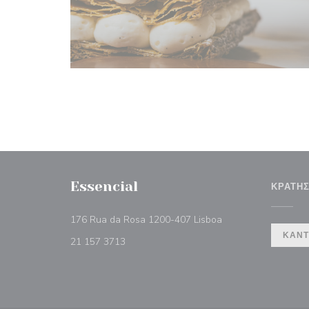
Essencial
ΚΡΆΤΗ
((ανοίγει σε νέο πα
176 Rua da Rosa 1200-407 Lisboa
ΚΆΝΤ
21 157 3713