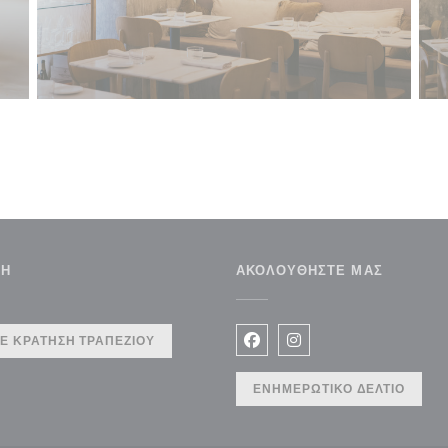
ΣΗ
ΑΚΟΛΟΥΘΉΣΤΕ ΜΑΣ
ράθυρο))
Ε ΚΡΆΤΗΣΗ ΤΡΑΠΕΖΙΟΎ
Facebook ((ανοίγει σε νέο 
Instagram ((ανοίγει σ
ΕΝΗΜΕΡΩΤΙΚΌ ΔΕΛΤΊΟ