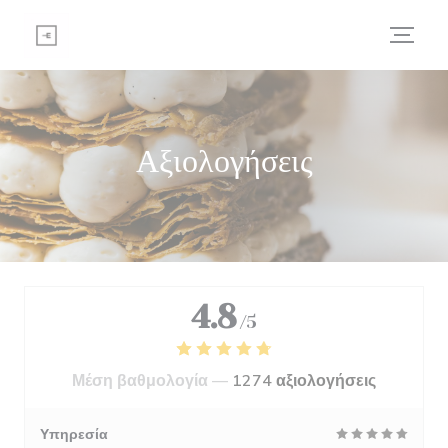
Πίνακας διαχείρισης "Μπισκότων" (Cookies)
Αξιολογήσεις
4.8
/5
Μέση βαθμολογία —
1274 αξιολογήσεις
Υπηρεσία