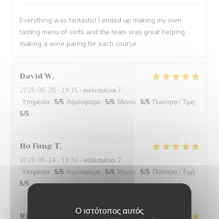
Everything was fantastic! I ended up making my own
tasting menu of sorts and the team was great helping
making a wine paring for each course.
David
W
2026-05-28
- 19:15 - καλεσμένοι 7
Υπηρεσία
:
5
/5
Ατμόσφαιρα
:
5
/5
Μενού
:
5
/5
Ποιότητα / Τιμή
:
5
/5
Ho Fung
T
2026-05-24
- 19:30 - καλεσμένοι 2
Υπηρεσία
:
5
/5
Ατμόσφαιρα
:
5
/5
Μενού
:
5
/5
Ποιότητα / Τιμή
:
5
/5
Ο ιστότοπος αυτός
Riccardo
L