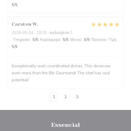
5
/5
Carsten
W
2026-05-24
- 19:30 - καλεσμένοι 2
Υπηρεσία
:
5
/5
Ατμόσφαιρα
:
5
/5
Μενού
:
5
/5
Ποιότητα / Τιμή
:
5
/5
Exceptionally well-coordinated dishes. This deserves
even more than the Bib Gourmand! The chef has real
potential!
1
2
3
Essencial