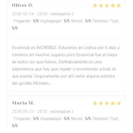
Oliver
O
2026-05-24
- 19:00 - καλεσμένοι 2
Υπηρεσία
:
5
/5
Ατμόσφαιρα
:
5
/5
Μενού
:
5
/5
Ποιότητα / Τιμή
:
5
/5
Essencial es INCREIBLE. Estuvimos en Lisboa por 5 días y
comimos en muchos lugares pero Essencial fue el mejor
de todos los que fuimos. Definitivamente es una
experiencia que hay que repetir y recomiendo a todo el
que pueda. Seguramente por ahí viene alguna estrella
del gordito Michelin....
Maria
M
2026-05-23
- 19:30 - καλεσμένοι 1
Υπηρεσία
:
5
/5
Ατμόσφαιρα
:
5
/5
Μενού
:
5
/5
Ποιότητα / Τιμή
:
5
/5