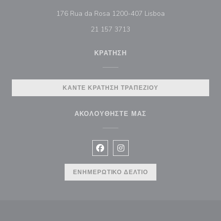
((ανοίγει σε νέο π
176 Rua da Rosa 1200-407 Lisboa
21 157 3713
ΚΡΆΤΗΣΗ
ΚΆΝΤΕ ΚΡΆΤΗΣΗ ΤΡΑΠΕΖΙΟΎ
ΑΚΟΛΟΥΘΉΣΤΕ ΜΑΣ
Facebook ((ανοίγει σε νέο παράθυρ
Instagram ((ανοίγει σε νέο π
ΕΝΗΜΕΡΩΤΙΚΌ ΔΕΛΤΊΟ