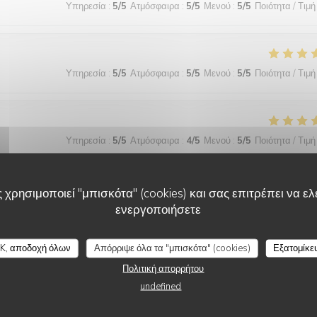
Υπηρεσία
:
5
/5
Ατμόσφαιρα
:
5
/5
Μενού
:
5
/5
Ποιότητα / Τιμή
Υπηρεσία
:
5
/5
Ατμόσφαιρα
:
5
/5
Μενού
:
5
/5
Ποιότητα / Τιμή
Υπηρεσία
:
5
/5
Ατμόσφαιρα
:
4
/5
Μενού
:
5
/5
Ποιότητα / Τιμή
 χρησιμοποιεί "μπισκότα" (cookies) και σας επιτρέπει να ελέ
ενεργοποιήσετε
Υπηρεσία
:
5
/5
Ατμόσφαιρα
:
5
/5
Μενού
:
5
/5
Ποιότητα / Τιμή
K, αποδοχή όλων
Απόρριψε όλα τα "μπισκότα" (cookies)
Εξατομίκε
 wonderful and the food was excellent!
Πολιτική απορρήτου
undefined