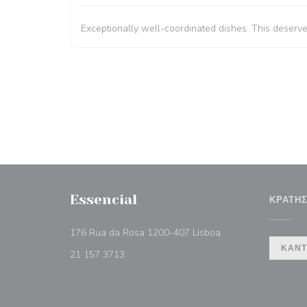
Exceptionally well-coordinated dishes. This deserv
Essencial
ΚΡΆΤΗ
((ανοίγει σε νέο πα
176 Rua da Rosa 1200-407 Lisboa
ΚΆΝΤ
21 157 3713