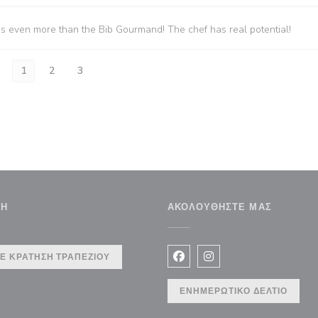
es even more than the Bib Gourmand! The chef has real potential!
1
2
3
ΣΗ
ΑΚΟΛΟΥΘΉΣΤΕ ΜΑΣ
ράθυρο))
Ε ΚΡΆΤΗΣΗ ΤΡΑΠΕΖΙΟΎ
Facebook ((ανοίγει σε νέο 
Instagram ((ανοίγει σ
ΕΝΗΜΕΡΩΤΙΚΌ ΔΕΛΤΊΟ