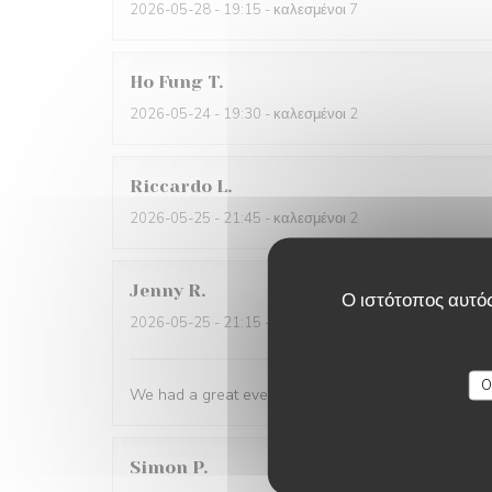
2026-05-28
- 19:15 - καλεσμένοι 7
Ho Fung
T
2026-05-24
- 19:30 - καλεσμένοι 2
Riccardo
L
2026-05-25
- 21:45 - καλεσμένοι 2
Jenny
R
Ο ιστότοπος αυτός
2026-05-25
- 21:15 - καλεσμένοι 2
O
We had a great evening at Essencial. The staff was
Simon
P