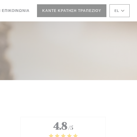
ΝΈΟ ΠΑΡΆΘΥΡΟ))
Ι ΕΠΙΚΟΙΝΩΝΊΑ
ΚΆΝΤΕ ΚΡΆΤΗΣΗ ΤΡΑΠΕΖΙΟΎ
EL
ΘΥΡΟ))
4.8
/5