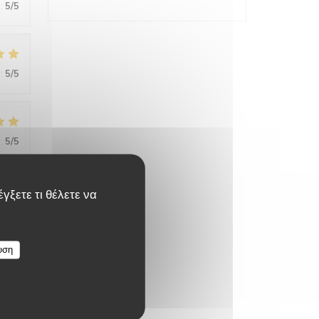
:
5
/5
:
5
/5
:
5
/5
γξετε τι θέλετε να
:
5
/5
υση