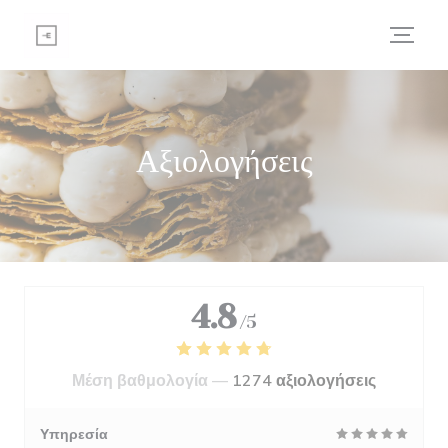
Πίνακας διαχείρισης "Μπισκότων" (Cookies)
Αξιολογήσεις
4.8
/5
Μέση βαθμολογία —
1274 αξιολογήσεις
Υπηρεσία