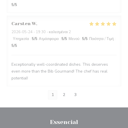
5
/5
Carsten
W
2026-05-24
- 19:30 - καλεσμένοι 2
Υπηρεσία
:
5
/5
Ατμόσφαιρα
:
5
/5
Μενού
:
5
/5
Ποιότητα / Τιμή
:
5
/5
Exceptionally well-coordinated dishes. This deserves
even more than the Bib Gourmand! The chef has real
potential!
1
2
3
Essencial