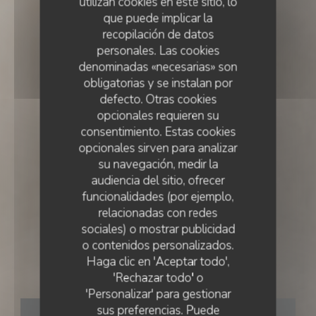
utilizan cookies en este sitio, lo
que puede implicar la
recopilación de datos
personales. Las cookies
denominadas «necesarias» son
obligatorias y se instalan por
defecto. Otras cookies
opcionales requieren su
consentimiento. Estas cookies
opcionales sirven para analizar
su navegación, medir la
audiencia del sitio, ofrecer
funcionalidades (por ejemplo,
relacionadas con redes
sociales) o mostrar publicidad
COCINA FRANCESA
•
LISBOA
o contenidos personalizados.
Haga clic en 'Aceptar todo',
Essencial
'Rechazar todo' o
'Personalizar' para gestionar
sus preferencias. Puede
RESERVAR UNA MESA