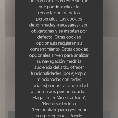
utilizan cookies en este sitio, lo
que puede implicar la
recopilación de datos
personales. Las cookies
denominadas «necesarias» son
obligatorias y se instalan por
defecto. Otras cookies
opcionales requieren su
consentimiento. Estas cookies
opcionales sirven para analizar
su navegación, medir la
audiencia del sitio, ofrecer
funcionalidades (por ejemplo,
relacionadas con redes
sociales) o mostrar publicidad
COCINA FRANCESA
•
LISBOA
o contenidos personalizados.
Haga clic en 'Aceptar todo',
Essencial
'Rechazar todo' o
'Personalizar' para gestionar
sus preferencias. Puede
RESERVAR UNA MESA