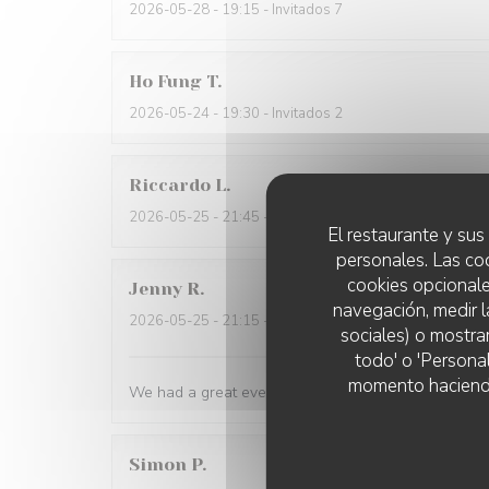
2026-05-28
- 19:15 - Invitados 7
Ho Fung
T
2026-05-24
- 19:30 - Invitados 2
Riccardo
L
2026-05-25
- 21:45 - Invitados 2
El restaurante y sus 
personales. Las co
cookies opcionale
Jenny
R
navegación, medir l
2026-05-25
- 21:15 - Invitados 2
sociales) o mostra
todo' o 'Persona
momento haciendo c
We had a great evening at Essencial. The staff was
Simon
P