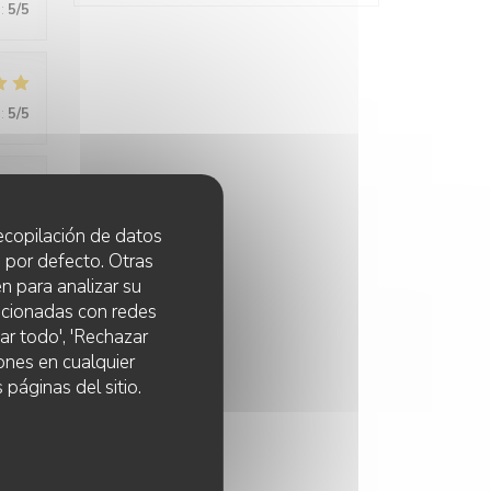
:
5
/5
:
5
/5
:
5
/5
 recopilación de datos
 por defecto. Otras
n para analizar su
lacionadas con redes
:
5
/5
ar todo', 'Rechazar
ones en cualquier
 páginas del sitio.