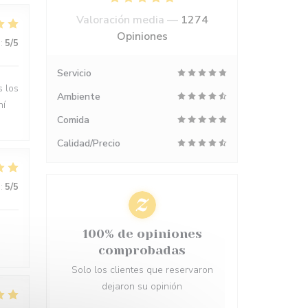
Valoración media —
1274
Opiniones
:
5
/5
Servicio
s los
Ambiente
hí
Comida
Calidad/Precio
:
5
/5
100% de opiniones
comprobadas
Solo los clientes que reservaron
dejaron su opinión