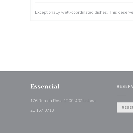
Exceptionally well-coordinated dishes. This deserv
Essencial
RESER
((abre en una nueva
176 Rua da Rosa 1200-407 Lisboa
RESE
21 157 3713