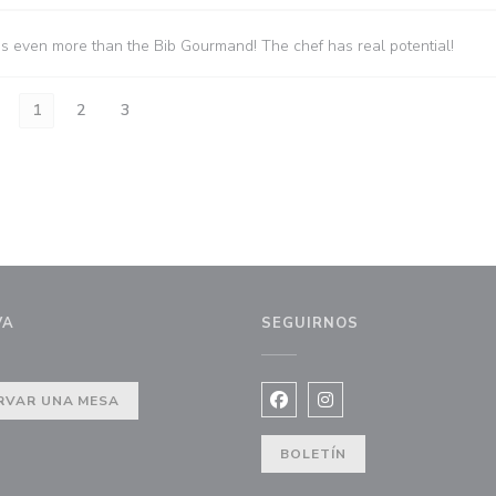
es even more than the Bib Gourmand! The chef has real potential!
1
2
3
VA
SEGUIRNOS
 ventana))
RVAR UNA MESA
Facebook ((abre en una nuev
Instagram ((abre en u
BOLETÍN