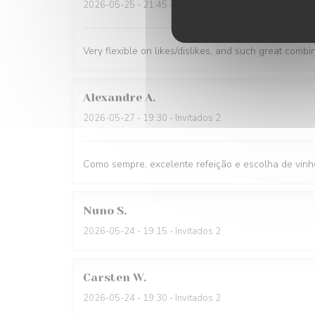
2026-05-25
- 21:45 - Invitados 1
Very flexible on likes/dislikes, and such great combi
Alexandre
A
2026-05-27
- 19:30 - Invitados 2
Como sempre, excelente refeição e escolha de vinh
Nuno
S
2026-05-24
- 19:15 - Invitados 2
Carsten
W
2026-05-24
- 19:30 - Invitados 2