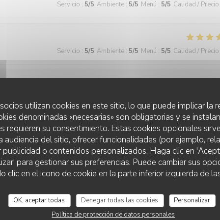
Servicio
:
5
/5
Ambiente
:
5
/5
Menú
:
5
/5
Calidad / Precio
Servicio
:
5
/5
Ambiente
:
5
/5
Menú
:
5
/5
Calidad / Precio
Servicio
:
5
/5
Ambiente
:
4
/5
Menú
:
5
/5
Calidad / Precio
socios utilizan cookies en este sitio, lo que puede implicar la
okies denominadas «necesarias» son obligatorias y se instalan
s requieren su consentimiento. Estas cookies opcionales sirve
a audiencia del sitio, ofrecer funcionalidades (por ejemplo, re
Servicio
:
5
/5
Ambiente
:
5
/5
Menú
:
5
/5
Calidad / Precio
r publicidad o contenidos personalizados. Haga clic en 'Acept
lizar' para gestionar sus preferencias. Puede cambiar sus opci
lic en el icono de cookie en la parte inferior izquierda de las
 wonderful and the food was excellent!
OK, aceptar todas
Denegar todas las cookies
Personalizar
Política de protección de datos personales