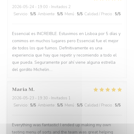
2026-05-24
- 19:00 - Invitados 2
Servicio
:
5
/5
Ambiente
:
5
/5
Menú
:
5
/5
Calidad / Precio
:
5
/5
Essencial es INCREIBLE. Estuvimos en Lisboa por 5 días y
comimos en muchos lugares pero Essencial fue el mejor
de todos los que fuimos. Definitivamente es una
experiencia que hay que repetir y recomiendo a todo el
que pueda. Seguramente por ahí viene alguna estrella
del gordito Michelin....
Maria
M
2026-05-23
- 19:30 - Invitados 1
Servicio
:
5
/5
Ambiente
:
5
/5
Menú
:
5
/5
Calidad / Precio
:
5
/5
Everything was fantastic! I ended up making my own
tasting menu of sorts and the team was great helping