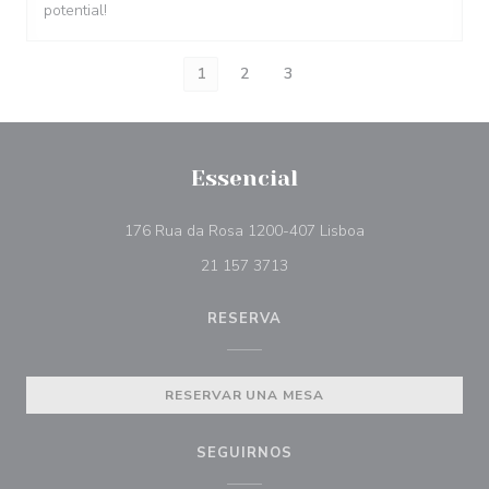
potential!
1
2
3
Essencial
((abre en una nue
176 Rua da Rosa 1200-407 Lisboa
21 157 3713
RESERVA
RESERVAR UNA MESA
SEGUIRNOS