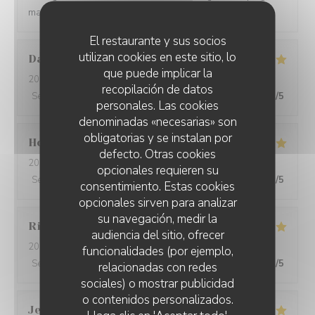
making a wine paring for each course.
El restaurante y sus socios
utilizan cookies en este sitio, lo
David
W
que puede implicar la
2026-05-28
- 19:15 - Invitados 7
recopilación de datos
Servicio
:
5
/5
Ambiente
:
5
/5
Menú
:
5
/5
Calidad / Precio
:
5
/5
personales. Las cookies
denominadas «necesarias» son
obligatorias y se instalan por
Ho Fung
T
defecto. Otras cookies
2026-05-24
- 19:30 - Invitados 2
opcionales requieren su
Servicio
:
5
/5
Ambiente
:
5
/5
Menú
:
5
/5
Calidad / Precio
:
5
/5
consentimiento. Estas cookies
opcionales sirven para analizar
su navegación, medir la
Riccardo
L
audiencia del sitio, ofrecer
2026-05-25
- 21:45 - Invitados 2
funcionalidades (por ejemplo,
Servicio
:
5
/5
Ambiente
:
4
/5
Menú
:
5
/5
Calidad / Precio
:
5
/5
relacionadas con redes
sociales) o mostrar publicidad
o contenidos personalizados.
Jenny
R