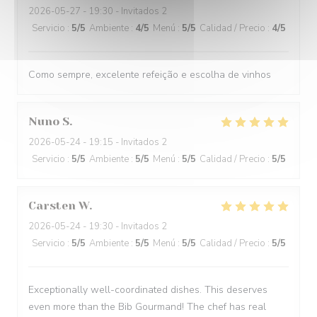
2026-05-27
- 19:30 - Invitados 2
Servicio
:
5
/5
Ambiente
:
4
/5
Menú
:
5
/5
Calidad / Precio
:
4
/5
Como sempre, excelente refeição e escolha de vinhos
Nuno
S
2026-05-24
- 19:15 - Invitados 2
Servicio
:
5
/5
Ambiente
:
5
/5
Menú
:
5
/5
Calidad / Precio
:
5
/5
Carsten
W
2026-05-24
- 19:30 - Invitados 2
Servicio
:
5
/5
Ambiente
:
5
/5
Menú
:
5
/5
Calidad / Precio
:
5
/5
Exceptionally well-coordinated dishes. This deserves
even more than the Bib Gourmand! The chef has real