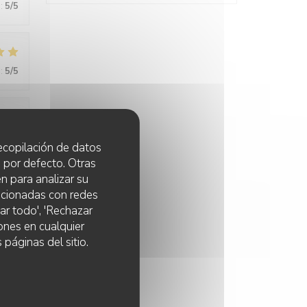
:
5
/5
:
5
/5
:
5
/5
 recopilación de datos
 por defecto. Otras
n para analizar su
lacionadas con redes
:
5
/5
ar todo', 'Rechazar
ones en cualquier
 páginas del sitio.