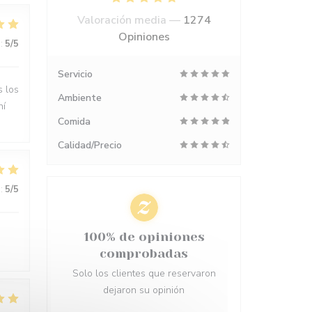
Valoración media —
1274
Opiniones
:
5
/5
Servicio
s los
Ambiente
hí
Comida
Calidad/Precio
:
5
/5
100% de opiniones
comprobadas
Solo los clientes que reservaron
dejaron su opinión