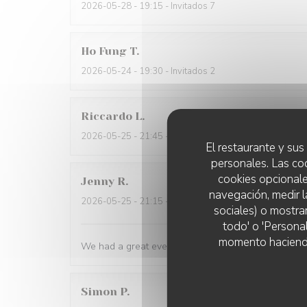
2026-05-28
- 19:15 - Invitados 7
Ho Fung
T
2026-05-24
- 19:30 - Invitados 2
Riccardo
L
2026-05-25
- 21:45 - Invitados 2
El restaurante y sus 
personales. Las co
cookies opcionale
Jenny
R
navegación, medir l
2026-05-25
- 21:15 - Invitados 2
sociales) o mostra
todo' o 'Persona
momento haciendo c
We had a great evening at Essencial. The staff was
Simon
P