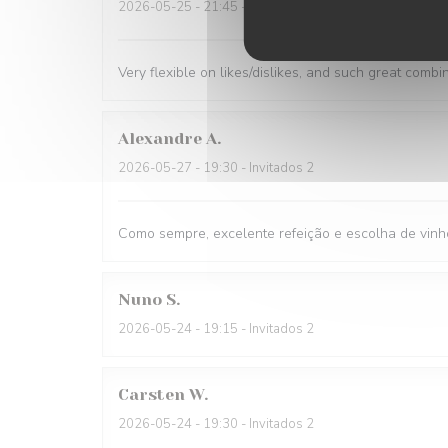
2026-05-25
- 21:45 - Invitados 1
Very flexible on likes/dislikes, and such great combi
Alexandre
A
2026-05-27
- 19:30 - Invitados 2
Como sempre, excelente refeição e escolha de vinh
Nuno
S
2026-05-24
- 19:15 - Invitados 2
Carsten
W
2026-05-24
- 19:30 - Invitados 2