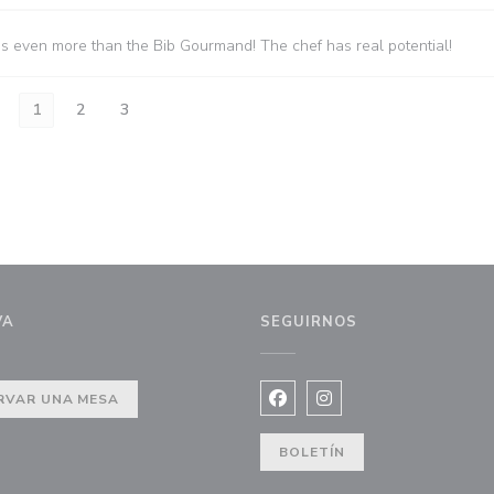
es even more than the Bib Gourmand! The chef has real potential!
1
2
3
VA
SEGUIRNOS
 ventana))
RVAR UNA MESA
Facebook ((abre en una nuev
Instagram ((abre en u
BOLETÍN