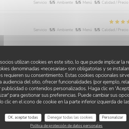
Servicio
:
5
/5
Ambiente
:
5
/5
Menú
:
5
/5
Calidad / Precio
Servicio
:
5
/5
Ambiente
:
5
/5
Menú
:
5
/5
Calidad / Precio
Servicio
:
5
/5
Ambiente
:
4
/5
Menú
:
5
/5
Calidad / Precio
socios utilizan cookies en este sitio, lo que puede implicar la
okies denominadas «necesarias» son obligatorias y se instalan
s requieren su consentimiento. Estas cookies opcionales sirve
a audiencia del sitio, ofrecer funcionalidades (por ejemplo, re
Servicio
:
5
/5
Ambiente
:
5
/5
Menú
:
5
/5
Calidad / Precio
r publicidad o contenidos personalizados. Haga clic en 'Acept
lizar' para gestionar sus preferencias. Puede cambiar sus opci
lic en el icono de cookie en la parte inferior izquierda de las
 wonderful and the food was excellent!
OK, aceptar todas
Denegar todas las cookies
Personalizar
Política de protección de datos personales