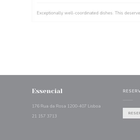
Exceptionally well-coordinated dishes. This deserv
Essencial
RESER
((abre en una nueva
176 Rua da Rosa 1200-407 Lisboa
RESE
21 157 3713