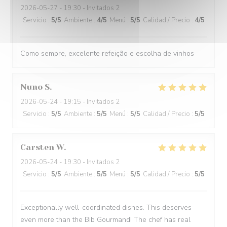
2026-05-27
- 19:30 - Invitados 2
Servicio
:
5
/5
Ambiente
:
4
/5
Menú
:
5
/5
Calidad / Precio
:
4
/5
Como sempre, excelente refeição e escolha de vinhos
Nuno
S
2026-05-24
- 19:15 - Invitados 2
Servicio
:
5
/5
Ambiente
:
5
/5
Menú
:
5
/5
Calidad / Precio
:
5
/5
Carsten
W
2026-05-24
- 19:30 - Invitados 2
Servicio
:
5
/5
Ambiente
:
5
/5
Menú
:
5
/5
Calidad / Precio
:
5
/5
Exceptionally well-coordinated dishes. This deserves
even more than the Bib Gourmand! The chef has real