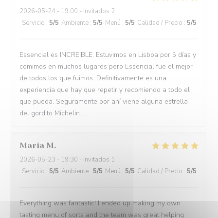
2026-05-24
- 19:00 - Invitados 2
Servicio
:
5
/5
Ambiente
:
5
/5
Menú
:
5
/5
Calidad / Precio
:
5
/5
Essencial es INCREIBLE. Estuvimos en Lisboa por 5 días y
comimos en muchos lugares pero Essencial fue el mejor
de todos los que fuimos. Definitivamente es una
experiencia que hay que repetir y recomiendo a todo el
que pueda. Seguramente por ahí viene alguna estrella
del gordito Michelin....
Maria
M
2026-05-23
- 19:30 - Invitados 1
Servicio
:
5
/5
Ambiente
:
5
/5
Menú
:
5
/5
Calidad / Precio
:
5
/5
Everything was fantastic! I ended up making my own
tasting menu of sorts and the team was great helping