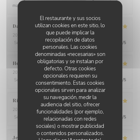
making a wine paring for each course.
El restaurante y sus socios
utilizan cookies en este sitio, lo
David
W
que puede implicar la
2026-05-28
- 19:15 - Invitados 7
recopilación de datos
Servicio
:
5
/5
Ambiente
:
5
/5
Menú
:
5
/5
Calidad / Precio
:
5
/5
personales. Las cookies
denominadas «necesarias» son
obligatorias y se instalan por
Ho Fung
T
defecto. Otras cookies
2026-05-24
- 19:30 - Invitados 2
opcionales requieren su
Servicio
:
5
/5
Ambiente
:
5
/5
Menú
:
5
/5
Calidad / Precio
:
5
/5
consentimiento. Estas cookies
opcionales sirven para analizar
su navegación, medir la
Riccardo
L
audiencia del sitio, ofrecer
2026-05-25
- 21:45 - Invitados 2
funcionalidades (por ejemplo,
Servicio
:
5
/5
Ambiente
:
4
/5
Menú
:
5
/5
Calidad / Precio
:
5
/5
relacionadas con redes
sociales) o mostrar publicidad
o contenidos personalizados.
Jenny
R