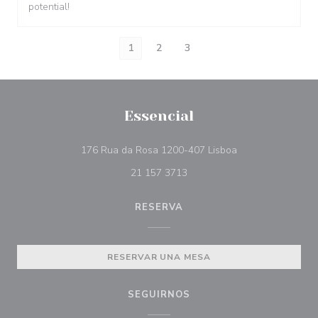
potential!
1
2
3
Essencial
((abre en una nue
176 Rua da Rosa 1200-407 Lisboa
21 157 3713
RESERVA
RESERVAR UNA MESA
SEGUIRNOS