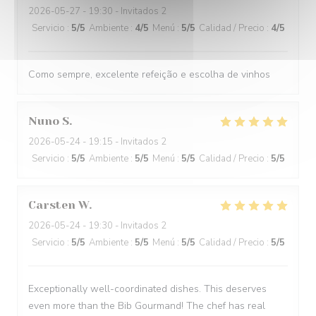
2026-05-27
- 19:30 - Invitados 2
Servicio
:
5
/5
Ambiente
:
4
/5
Menú
:
5
/5
Calidad / Precio
:
4
/5
Como sempre, excelente refeição e escolha de vinhos
Nuno
S
2026-05-24
- 19:15 - Invitados 2
Servicio
:
5
/5
Ambiente
:
5
/5
Menú
:
5
/5
Calidad / Precio
:
5
/5
Carsten
W
2026-05-24
- 19:30 - Invitados 2
Servicio
:
5
/5
Ambiente
:
5
/5
Menú
:
5
/5
Calidad / Precio
:
5
/5
Exceptionally well-coordinated dishes. This deserves
even more than the Bib Gourmand! The chef has real