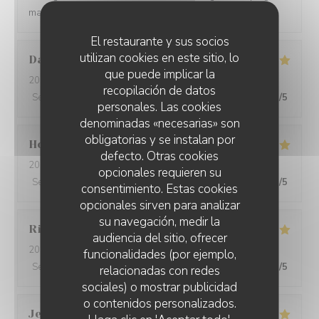
making a wine paring for each course.
El restaurante y sus socios
utilizan cookies en este sitio, lo
David
W
que puede implicar la
2026-05-28
- 19:15 - Invitados 7
recopilación de datos
Servicio
:
5
/5
Ambiente
:
5
/5
Menú
:
5
/5
Calidad / Precio
:
5
/5
personales. Las cookies
denominadas «necesarias» son
obligatorias y se instalan por
Ho Fung
T
defecto. Otras cookies
2026-05-24
- 19:30 - Invitados 2
opcionales requieren su
Servicio
:
5
/5
Ambiente
:
5
/5
Menú
:
5
/5
Calidad / Precio
:
5
/5
consentimiento. Estas cookies
opcionales sirven para analizar
su navegación, medir la
Riccardo
L
audiencia del sitio, ofrecer
2026-05-25
- 21:45 - Invitados 2
funcionalidades (por ejemplo,
Servicio
:
5
/5
Ambiente
:
4
/5
Menú
:
5
/5
Calidad / Precio
:
5
/5
relacionadas con redes
sociales) o mostrar publicidad
o contenidos personalizados.
Jenny
R