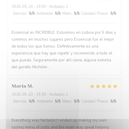
2026-05-24
- 19:00 - Invitados 2
Servicio
:
5
/5
Ambiente
:
5
/5
Menú
:
5
/5
Calidad / Precio
:
5
/5
Essencial es INCREIBLE. Estuvimos en Lisboa por 5 días y
comimos en muchos lugares pero Essencial fue el mejor
de todos los que fuimos. Definitivamente es una
experiencia que hay que repetir y recomiendo a todo el
que pueda. Seguramente por ahí viene alguna estrella
del gordito Michelin....
Maria
M
2026-05-23
- 19:30 - Invitados 1
Servicio
:
5
/5
Ambiente
:
5
/5
Menú
:
5
/5
Calidad / Precio
:
5
/5
Everything was fantastic! I ended up making my own
tasting menu of sorts and the team was great helping