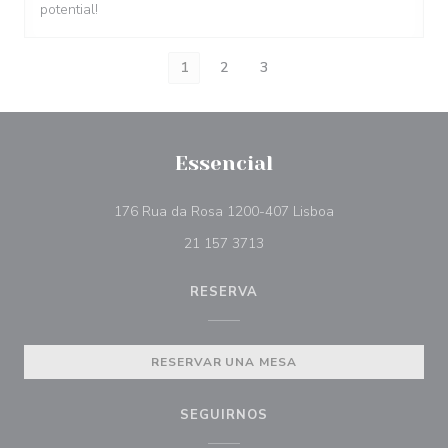
potential!
1
2
3
Essencial
((abre en una nue
176 Rua da Rosa 1200-407 Lisboa
21 157 3713
RESERVA
RESERVAR UNA MESA
SEGUIRNOS