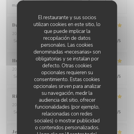
making a wine paring for each course.
El restaurante y sus socios
utilizan cookies en este sitio, lo
David
W
que puede implicar la
2026-05-28
- 19:15 - Invitados 7
recopilación de datos
Servicio
:
5
/5
Ambiente
:
5
/5
Menú
:
5
/5
Calidad / Precio
:
5
/5
personales. Las cookies
denominadas «necesarias» son
obligatorias y se instalan por
Ho Fung
T
defecto. Otras cookies
2026-05-24
- 19:30 - Invitados 2
opcionales requieren su
Servicio
:
5
/5
Ambiente
:
5
/5
Menú
:
5
/5
Calidad / Precio
:
5
/5
consentimiento. Estas cookies
opcionales sirven para analizar
su navegación, medir la
Riccardo
L
audiencia del sitio, ofrecer
2026-05-25
- 21:45 - Invitados 2
funcionalidades (por ejemplo,
Servicio
:
5
/5
Ambiente
:
4
/5
Menú
:
5
/5
Calidad / Precio
:
5
/5
relacionadas con redes
sociales) o mostrar publicidad
o contenidos personalizados.
Jenny
R