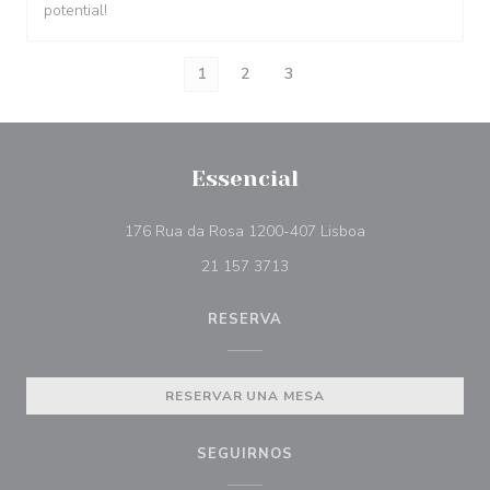
potential!
1
2
3
Essencial
((abre en una nue
176 Rua da Rosa 1200-407 Lisboa
21 157 3713
RESERVA
RESERVAR UNA MESA
SEGUIRNOS