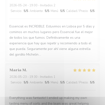
2026-05-24
- 19:00 - Invitados 2
Servicio
:
5
/5
Ambiente
:
5
/5
Menú
:
5
/5
Calidad / Precio
:
5
/5
Essencial es INCREIBLE. Estuvimos en Lisboa por 5 días y
comimos en muchos lugares pero Essencial fue el mejor
de todos los que fuimos. Definitivamente es una
experiencia que hay que repetir y recomiendo a todo el
que pueda. Seguramente por ahí viene alguna estrella
del gordito Michelin....
Maria
M
2026-05-23
- 19:30 - Invitados 1
Servicio
:
5
/5
Ambiente
:
5
/5
Menú
:
5
/5
Calidad / Precio
:
5
/5
Everything was fantastic! I ended up making my own
tasting menu of sorts and the team was great helping