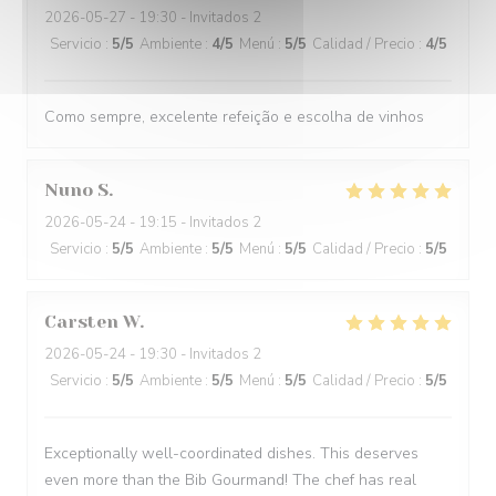
2026-05-27
- 19:30 - Invitados 2
Servicio
:
5
/5
Ambiente
:
4
/5
Menú
:
5
/5
Calidad / Precio
:
4
/5
Como sempre, excelente refeição e escolha de vinhos
Nuno
S
2026-05-24
- 19:15 - Invitados 2
Servicio
:
5
/5
Ambiente
:
5
/5
Menú
:
5
/5
Calidad / Precio
:
5
/5
Carsten
W
2026-05-24
- 19:30 - Invitados 2
Servicio
:
5
/5
Ambiente
:
5
/5
Menú
:
5
/5
Calidad / Precio
:
5
/5
Exceptionally well-coordinated dishes. This deserves
even more than the Bib Gourmand! The chef has real