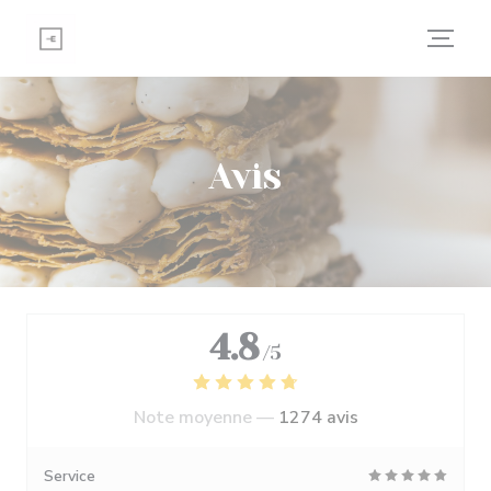
Personnalisation de vos choix en matière de cookies
Avis
4.8
/5
Note moyenne —
1274 avis
Service