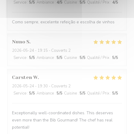
Service
:
5
/5
Ambiance
:
4
/5
Cuisine
:
5
/5
Qualité / Prix
:
4
/5
Como sempre, excelente refeição e escolha de vinhos
Nuno
S
2026-05-24
- 19:15 - Couverts 2
Service
:
5
/5
Ambiance
:
5
/5
Cuisine
:
5
/5
Qualité / Prix
:
5
/5
Carsten
W
2026-05-24
- 19:30 - Couverts 2
Service
:
5
/5
Ambiance
:
5
/5
Cuisine
:
5
/5
Qualité / Prix
:
5
/5
Exceptionally well-coordinated dishes. This deserves
even more than the Bib Gourmand! The chef has real
potential!