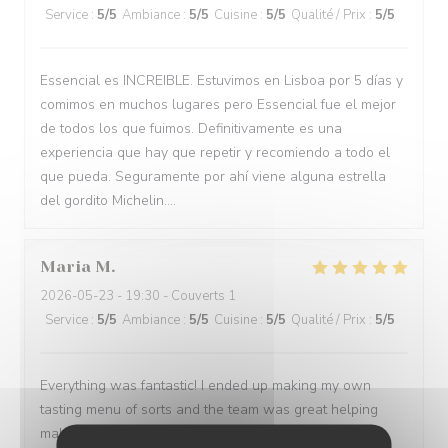
Service
:
5
/5
Ambiance
:
5
/5
Cuisine
:
5
/5
Qualité / Prix
:
5
/5
Essencial es INCREIBLE. Estuvimos en Lisboa por 5 días y
comimos en muchos lugares pero Essencial fue el mejor
de todos los que fuimos. Definitivamente es una
experiencia que hay que repetir y recomiendo a todo el
que pueda. Seguramente por ahí viene alguna estrella
del gordito Michelin....
Maria
M
2026-05-23
- 19:30 - Couverts 1
Service
:
5
/5
Ambiance
:
5
/5
Cuisine
:
5
/5
Qualité / Prix
:
5
/5
Everything was fantastic! I ended up making my own
tasting menu of sorts and the team was great helping
making a wine paring for each course.