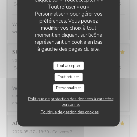
Service
:
5
/5
Ambiance
:
5
/5
Cuisine
:
5
/5
Qualité / Prix
:
5
/5
Tout refuser » ou «
Personnaliser » pour gérer vos
préférences. Vous pouvez
We had a great evening at Essencial. The staff was
modifier vos choix à tout
wonderful and the food was excellent!
moment en cliquant sur l'icône
représentant un cookie en bas
à gauche des pages du site.
Simon
P
2026-05-25
- 21:45 - Couverts 1
Tout accepter
Service
:
5
/5
Ambiance
:
5
/5
Cuisine
:
5
/5
Qualité / Prix
:
5
/5
Tout refuser
Personnaliser
Very flexible on likes/dislikes, and such great
combinations of flavours - especially the caviar and
Politique de protection des données à caractère
chocolate
personnel
Politique de gestion des cookies
Alexandre
A
2026-05-27
- 19:30 - Couverts 2