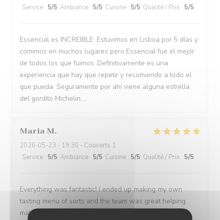
Service
:
5
/5
Ambiance
:
5
/5
Cuisine
:
5
/5
Qualité / Prix
:
5
/5
Essencial es INCREIBLE. Estuvimos en Lisboa por 5 días y
comimos en muchos lugares pero Essencial fue el mejor
de todos los que fuimos. Definitivamente es una
experiencia que hay que repetir y recomiendo a todo el
que pueda. Seguramente por ahí viene alguna estrella
del gordito Michelin....
Maria
M
2026-05-23
- 19:30 - Couverts 1
Service
:
5
/5
Ambiance
:
5
/5
Cuisine
:
5
/5
Qualité / Prix
:
5
/5
Everything was fantastic! I ended up making my own
tasting menu of sorts and the team was great helping
making a wine paring for each course.