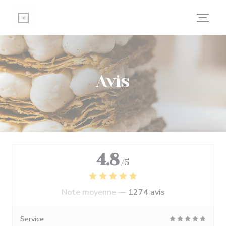
Personnalisation de vos choix en matière de cookies
Avis
4.8
/5
Note moyenne —
1274 avis
Service