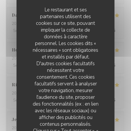
Le restaurant et ses
David
W
partenaires utilisent des
cookies sur ce site, pouvant
2026-05-28
- 19:15 - Couverts 7
impliquer la collecte de
Service
:
5
/5
Ambiance
:
5
/5
Cuisine
:
5
/5
Qualité / Prix
:
5
/5
données à caractère
personnel. Les cookies dits «
nécessaires » sont obligatoires
Ho Fung
T
et installés par défaut.
2026-05-24
- 19:30 - Couverts 2
D'autres cookies facultatifs
Service
:
5
/5
Ambiance
:
5
/5
Cuisine
:
5
/5
Qualité / Prix
:
5
/5
nécessitent votre
consentement. Ces cookies
facultatifs servent à analyser
Riccardo
L
votre navigation, mesurer
2026-05-25
- 21:45 - Couverts 2
l'audience du site, proposer
Service
:
5
/5
Ambiance
:
4
/5
Cuisine
:
5
/5
Qualité / Prix
:
5
/5
des fonctionnalités (ex : en lien
avec les réseaux sociaux) ou
afficher des publicités ou
Jenny
R
contenus personnalisés.
2026-05-25
- 21:15 - Couverts 2
Cliquez sur « Tout accepter », «