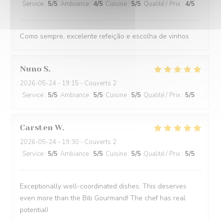
Service
:
5
/5
Ambiance
:
4
/5
Cuisine
:
5
/5
Qualité / Prix
:
4
/5
Como sempre, excelente refeição e escolha de vinhos
Nuno
S
2026-05-24
- 19:15 - Couverts 2
Service
:
5
/5
Ambiance
:
5
/5
Cuisine
:
5
/5
Qualité / Prix
:
5
/5
Carsten
W
2026-05-24
- 19:30 - Couverts 2
Service
:
5
/5
Ambiance
:
5
/5
Cuisine
:
5
/5
Qualité / Prix
:
5
/5
Exceptionally well-coordinated dishes. This deserves
even more than the Bib Gourmand! The chef has real
potential!