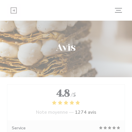
Personnalisation de vos choix en matière de cookies
Avis
4.8
/5
Note moyenne —
1274 avis
Service