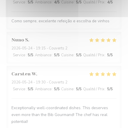
Service
:
5
/5
Ambiance
:
4
/5
Cuisine
:
5
/5
Qualité / Prix
:
4
/5
Como sempre, excelente refeição e escolha de vinhos
Nuno
S
2026-05-24
- 19:15 - Couverts 2
Service
:
5
/5
Ambiance
:
5
/5
Cuisine
:
5
/5
Qualité / Prix
:
5
/5
Carsten
W
2026-05-24
- 19:30 - Couverts 2
Service
:
5
/5
Ambiance
:
5
/5
Cuisine
:
5
/5
Qualité / Prix
:
5
/5
Exceptionally well-coordinated dishes. This deserves
even more than the Bib Gourmand! The chef has real
potential!