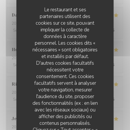
Le restaurant et ses
David
W
partenaires utilisent des
cookies sur ce site, pouvant
2026-05-28
- 19:15 - Couverts 7
impliquer la collecte de
Service
:
5
/5
Ambiance
:
5
/5
Cuisine
:
5
/5
Qualité / Prix
:
5
/5
données à caractère
personnel. Les cookies dits «
nécessaires » sont obligatoires
Ho Fung
T
et installés par défaut.
2026-05-24
- 19:30 - Couverts 2
D'autres cookies facultatifs
Service
:
5
/5
Ambiance
:
5
/5
Cuisine
:
5
/5
Qualité / Prix
:
5
/5
nécessitent votre
consentement. Ces cookies
facultatifs servent à analyser
Riccardo
L
votre navigation, mesurer
2026-05-25
- 21:45 - Couverts 2
l'audience du site, proposer
Service
:
5
/5
Ambiance
:
4
/5
Cuisine
:
5
/5
Qualité / Prix
:
5
/5
des fonctionnalités (ex : en lien
avec les réseaux sociaux) ou
afficher des publicités ou
Jenny
R
contenus personnalisés.
2026-05-25
- 21:15 - Couverts 2
Cliquez sur « Tout accepter », «