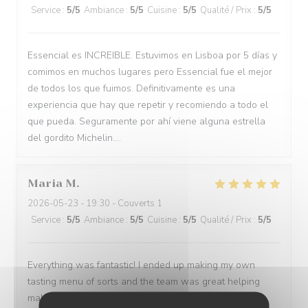
Service
:
5
/5
Ambiance
:
5
/5
Cuisine
:
5
/5
Qualité / Prix
:
5
/5
Essencial es INCREIBLE. Estuvimos en Lisboa por 5 días y
comimos en muchos lugares pero Essencial fue el mejor
de todos los que fuimos. Definitivamente es una
experiencia que hay que repetir y recomiendo a todo el
que pueda. Seguramente por ahí viene alguna estrella
del gordito Michelin....
Maria
M
2026-05-23
- 19:30 - Couverts 1
Service
:
5
/5
Ambiance
:
5
/5
Cuisine
:
5
/5
Qualité / Prix
:
5
/5
Everything was fantastic! I ended up making my own
tasting menu of sorts and the team was great helping
making a wine paring for each course.