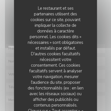
Le restaurant et ses
NOUS CONTACTER
partenaires utilisent des
cookies sur ce site, pouvant
impliquer la collecte de
Vous désirez nous contacter ?
données à caractère
Remplissez le formulaire ci-dessous !
personnel. Les cookies dits «
nécessaires » sont obligatoires
et installés par défaut.
D'autres cookies facultatifs
nécessitent votre
consentement. Ces cookies
facultatifs servent à analyser
votre navigation, mesurer
l'audience du site, proposer
des fonctionnalités (ex : en lien
avec les réseaux sociaux) ou
afficher des publicités ou
contenus personnalisés.
Cliquez sur « Tout accepter », «