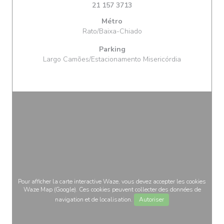
21 157 3713
Métro
Rato/Baixa-Chiado
Parking
Largo Camões/Estacionamento Misericórdia
Pour afficher la carte interactive Waze, vous devez accepter les cookies
Waze Map (Google). Ces cookies peuvent collecter des données de
navigation et de localisation.
Autoriser