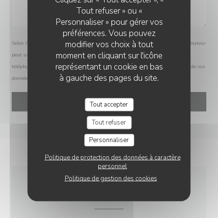
Tout refuser » ou «
Personnaliser » pour gérer vos
préférences. Vous pouvez
modifier vos choix à tout
Selon l'article L.223-2 du code de la consommation, il est rappelé que le consommateur
moment en cliquant sur l'icône
peut user de son droit à s'inscrire sur la liste d'opposition au démarchage
représentant un cookie en bas
téléphonique Bloctel :
bloctel.gouv.fr
. Pour plus d'informations sur le traitement de vos
à gauche des pages du site.
données, consultez notre
politique de confidentialité
.
Tout accepter
Tout refuser
Personnaliser
Politique de protection des données à caractère
personnel
Politique de gestion des cookies
INFOS PRATIQUES