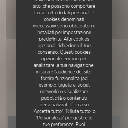
sito, che possono comportare
la raccolta di dati personali. I
cookies denominati
«necessari» sono obbligatori e
installati per impostazione
predefinita. Altri cookies
opzionali richiedono il tuo
consenso. Questi cookies
opzionali servono per
analizzare la tua navigazione,
misurare l'audience del sito,
fornire funzionalità (ad
esempio, legate ai social
CUCINA FRANCESE
•
LISBOA
network) o visualizzare
pubblicità o contenuti
personalizzati. Clicca su
Essencial
'Accetta tutto', 'Rifiuta tutto' o
'Personalizza' per gestire le
PRENOTA
tue preferenze. Puoi