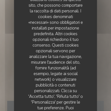
sito, che possono comportare
la raccolta di dati personali. I
cookies denominati
«necessari» sono obbligatori e
installati per impostazione
predefinita. Altri cookies
opzionali richiedono il tuo
consenso. Questi cookies
opzionali servono per
analizzare la tua navigazione,
misurare l'audience del sito,
fornire funzionalità (ad
esempio, legate ai social
CUCINA FRANCESE
•
LISBOA
network) o visualizzare
pubblicità o contenuti
personalizzati. Clicca su
Essencial
'Accetta tutto', 'Rifiuta tutto' o
'Personalizza' per gestire le
PRENOTA
tue preferenze. Puoi