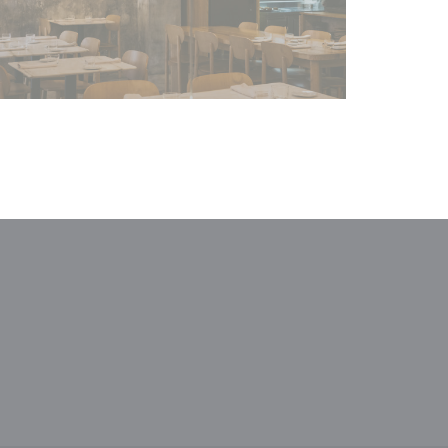
nestra))
uova finestra))