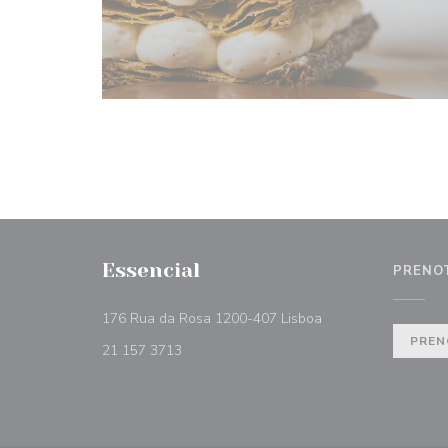
Essencial
PRENO
((apre una nuova fin
176 Rua da Rosa 1200-407 Lisboa
PREN
21 157 3713