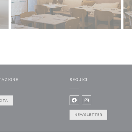
TAZIONE
SEGUICI
estra))
OTA
Facebook ((apre una nuova fi
Instagram ((apre una n
NEWSLETTER