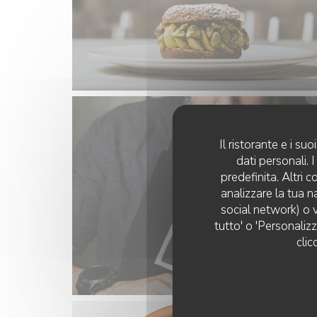
Il ristorante e i s
dati personali.
predefinita. Altri 
analizzare la tua n
social network) o v
tutto' o 'Personaliz
clic