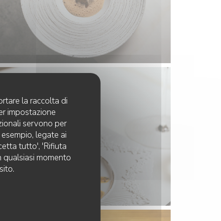
rtare la raccolta di
per impostazione
pzionali servono per
d esempio, legate ai
tta tutto', 'Rifiuta
 in qualsiasi momento
sito.