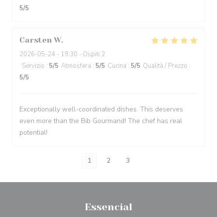
5
/5
Carsten
W
2026-05-24
- 19:30 - Ospiti 2
Servizio
:
5
/5
Atmosfera
:
5
/5
Cucina
:
5
/5
Qualità / Prezzo
:
5
/5
Exceptionally well-coordinated dishes. This deserves
even more than the Bib Gourmand! The chef has real
potential!
1
2
3
Essencial