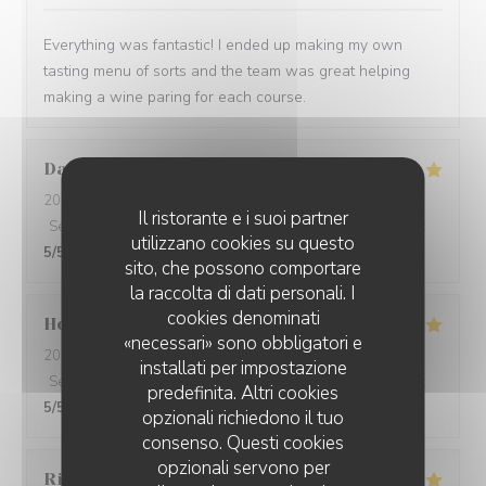
Everything was fantastic! I ended up making my own
tasting menu of sorts and the team was great helping
making a wine paring for each course.
David
W
2026-05-28
- 19:15 - Ospiti 7
Il ristorante e i suoi partner
Servizio
:
5
/5
Atmosfera
:
5
/5
Cucina
:
5
/5
Qualità / Prezzo
:
utilizzano cookies su questo
5
/5
sito, che possono comportare
la raccolta di dati personali. I
cookies denominati
Ho Fung
T
«necessari» sono obbligatori e
2026-05-24
- 19:30 - Ospiti 2
installati per impostazione
Servizio
:
5
/5
Atmosfera
:
5
/5
Cucina
:
5
/5
Qualità / Prezzo
:
predefinita. Altri cookies
5
/5
opzionali richiedono il tuo
consenso. Questi cookies
opzionali servono per
Riccardo
L