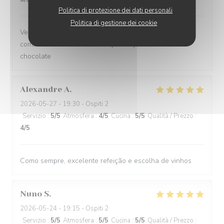
Politica di protezione dei dati personali
Politica di gestione dei cookie
Very flexible on likes/dislikes, and such great
combinations of flavours - especially the caviar and
chocolate
Alexandre
A
2026-05-27
- 19:30 - Ospiti 2
Servizio
:
5
/5
Atmosfera
:
4
/5
Cucina
:
5
/5
Qualità / Prezzo
:
4
/5
Como sempre, excelente refeição e escolha de vinhos
Nuno
S
2026-05-24
- 19:15 - Ospiti 2
Servizio
:
5
/5
Atmosfera
:
5
/5
Cucina
:
5
/5
Qualità / Prezzo
: