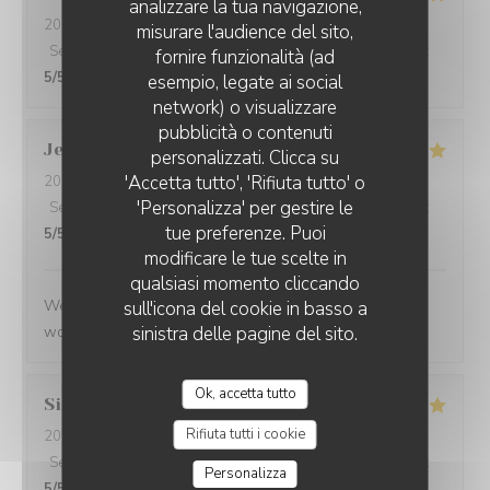
analizzare la tua navigazione,
2026-05-25
- 21:45 - Ospiti 2
misurare l'audience del sito,
Servizio
:
5
/5
Atmosfera
:
4
/5
Cucina
:
5
/5
Qualità / Prezzo
:
fornire funzionalità (ad
5
/5
esempio, legate ai social
network) o visualizzare
pubblicità o contenuti
Jenny
R
personalizzati. Clicca su
'Accetta tutto', 'Rifiuta tutto' o
2026-05-25
- 21:15 - Ospiti 2
'Personalizza' per gestire le
Servizio
:
5
/5
Atmosfera
:
5
/5
Cucina
:
5
/5
Qualità / Prezzo
:
tue preferenze. Puoi
5
/5
modificare le tue scelte in
qualsiasi momento cliccando
We had a great evening at Essencial. The staff was
sull'icona del cookie in basso a
wonderful and the food was excellent!
sinistra delle pagine del sito.
Ok, accetta tutto
Simon
P
Rifiuta tutti i cookie
2026-05-25
- 21:45 - Ospiti 1
Servizio
:
5
/5
Atmosfera
:
5
/5
Cucina
:
5
/5
Qualità / Prezzo
:
Personalizza
5
/5