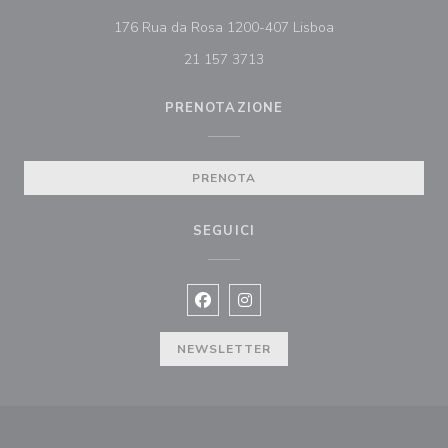
((apre una nuova f
176 Rua da Rosa 1200-407 Lisboa
21 157 3713
PRENOTAZIONE
PRENOTA
SEGUICI
Facebook ((apre una nuova finestra)
Instagram ((apre una nuova fi
NEWSLETTER