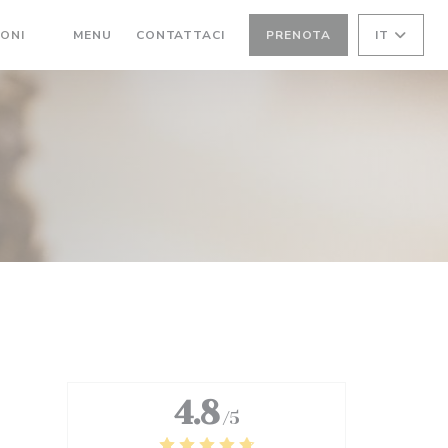
((APRE UNA NUOVA FINESTRA))
IONI
MENU
CONTATTACI
PRENOTA
IT
((APRE UNA NUOVA FINESTRA))
4.8
/5