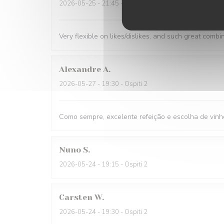
2026-05-25
- 21:45 - Ospiti 1
Very flexible on likes/dislikes, and such great combi
Alexandre
A
2026-05-27
- 19:30 - Ospiti 2
Como sempre, excelente refeição e escolha de vinh
Nuno
S
2026-05-24
- 19:15 - Ospiti 2
Carsten
W
2026-05-24
- 19:30 - Ospiti 2