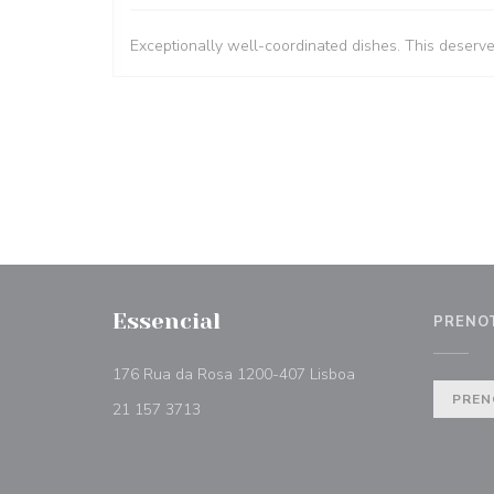
Exceptionally well-coordinated dishes. This deserv
Essencial
PRENO
((apre una nuova fin
176 Rua da Rosa 1200-407 Lisboa
PREN
21 157 3713