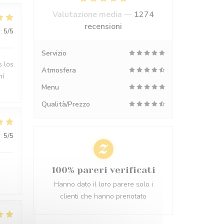
Valutazione media —
1274
recensioni
:
5
/5
Servizio
s los
Atmosfera
hí
Menu
Qualità/Prezzo
:
5
/5
100% pareri verificati
Hanno dato il loro parere solo i
clienti che hanno prenotato