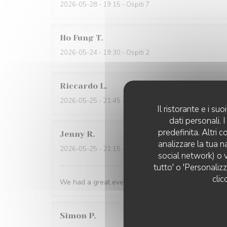
2026-05-28
- 19:15 - Ospiti 7
Ho Fung
T
2026-05-24
- 19:30 - Ospiti 2
Riccardo
L
2026-05-25
- 21:45 - Ospiti 2
Il ristorante e i s
dati personali.
predefinita. Altri 
Jenny
R
analizzare la tua n
2026-05-25
- 21:15 - Ospiti 2
social network) o v
tutto' o 'Personaliz
clic
We had a great evening at Essencial. The staff was
Simon
P