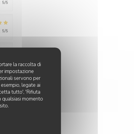
:
5
/5
:
5
/5
:
5
/5
rtare la raccolta di
per impostazione
pzionali servono per
d esempio, legate ai
:
5
/5
tta tutto', 'Rifiuta
 in qualsiasi momento
sito.