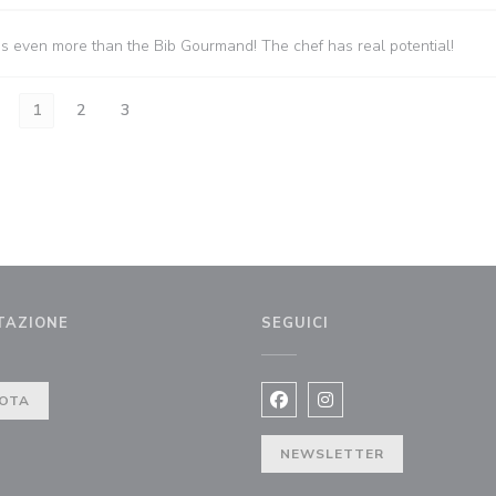
es even more than the Bib Gourmand! The chef has real potential!
1
2
3
TAZIONE
SEGUICI
estra))
OTA
Facebook ((apre una nuova fi
Instagram ((apre una n
NEWSLETTER