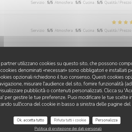
Servizio
:
5
/5
Atmosfera
:
5
/5
Cucina
:
5
/5
Qualità / Prezzo
Servizio
:
5
/5
Atmosfera
:
5
/5
Cucina
:
5
/5
Qualità / Prezzo
Servizio
:
5
/5
Atmosfera
:
4
/5
Cucina
:
5
/5
Qualità / Prezzo
uoi partner utilizzano cookies su questo sito, che possono compo
 I cookies denominati «necessari» sono obbligatori e installati 
cookies opzionali richiedono il tuo consenso. Questi cookies o
avigazione, misurare l'audience del sito, fornire funzionalità (a
Servizio
:
5
/5
Atmosfera
:
5
/5
Cucina
:
5
/5
Qualità / Prezzo
isualizzare pubblicità o contenuti personalizzati. Clicca su 'Acce
za' per gestire le tue preferenze. Puoi modificare le tue scelte
cando sull'icona del cookie in basso a sinistra delle pagine del 
 wonderful and the food was excellent!
Ok, accetta tutto
Rifiuta tutti i cookie
Personalizza
Politica di protezione dei dati personali