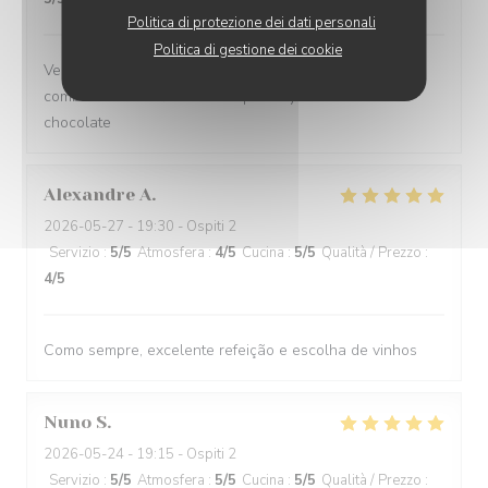
Politica di protezione dei dati personali
Politica di gestione dei cookie
Very flexible on likes/dislikes, and such great
combinations of flavours - especially the caviar and
chocolate
Alexandre
A
2026-05-27
- 19:30 - Ospiti 2
Servizio
:
5
/5
Atmosfera
:
4
/5
Cucina
:
5
/5
Qualità / Prezzo
:
4
/5
Como sempre, excelente refeição e escolha de vinhos
Nuno
S
2026-05-24
- 19:15 - Ospiti 2
Servizio
:
5
/5
Atmosfera
:
5
/5
Cucina
:
5
/5
Qualità / Prezzo
: