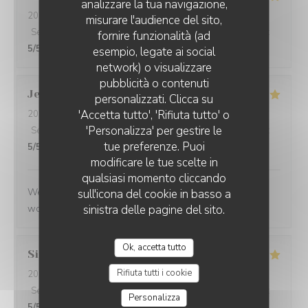
analizzare la tua navigazione,
2026-05-25
- 21:45 - Ospiti 2
misurare l'audience del sito,
Servizio
:
5
/5
Atmosfera
:
4
/5
Cucina
:
5
/5
Qualità / Prezzo
:
fornire funzionalità (ad
5
/5
esempio, legate ai social
network) o visualizzare
pubblicità o contenuti
Jenny
R
personalizzati. Clicca su
'Accetta tutto', 'Rifiuta tutto' o
2026-05-25
- 21:15 - Ospiti 2
'Personalizza' per gestire le
Servizio
:
5
/5
Atmosfera
:
5
/5
Cucina
:
5
/5
Qualità / Prezzo
:
tue preferenze. Puoi
5
/5
modificare le tue scelte in
qualsiasi momento cliccando
We had a great evening at Essencial. The staff was
sull'icona del cookie in basso a
wonderful and the food was excellent!
sinistra delle pagine del sito.
Ok, accetta tutto
Simon
P
Rifiuta tutti i cookie
2026-05-25
- 21:45 - Ospiti 1
Servizio
:
5
/5
Atmosfera
:
5
/5
Cucina
:
5
/5
Qualità / Prezzo
:
Personalizza
5
/5