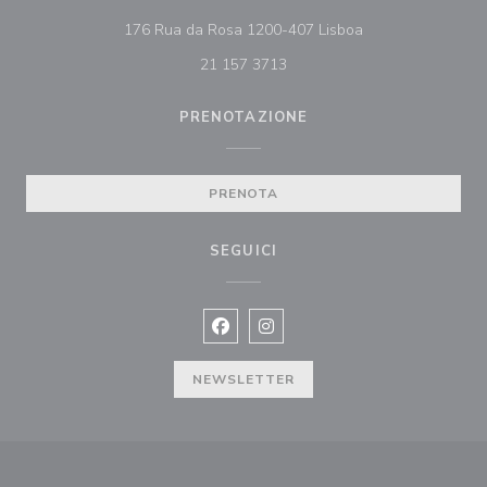
((apre una nuova f
176 Rua da Rosa 1200-407 Lisboa
21 157 3713
PRENOTAZIONE
PRENOTA
SEGUICI
Facebook ((apre una nuova finestra)
Instagram ((apre una nuova fi
NEWSLETTER