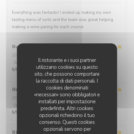
Everything was fantastic! I ended up making my own
tasting menu of sorts and the team was great helping
making a wine paring for each course.
David
W
2026-05-28
- 19:15 - Ospiti 7
Il ristorante e i suoi partner
Servizio
:
5
/5
Atmosfera
:
5
/5
Cucina
:
5
/5
Qualità / Prezzo
:
utilizzano cookies su questo
5
/5
sito, che possono comportare
la raccolta di dati personali. I
cookies denominati
Ho Fung
T
«necessari» sono obbligatori e
2026-05-24
- 19:30 - Ospiti 2
installati per impostazione
Servizio
:
5
/5
Atmosfera
:
5
/5
Cucina
:
5
/5
Qualità / Prezzo
:
predefinita. Altri cookies
5
/5
opzionali richiedono il tuo
consenso. Questi cookies
opzionali servono per
Riccardo
L