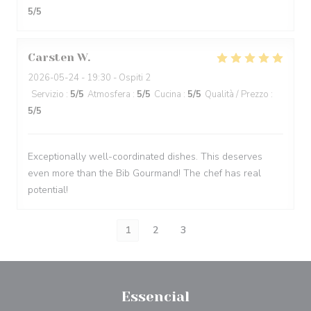
5
/5
Carsten
W
2026-05-24
- 19:30 - Ospiti 2
Servizio
:
5
/5
Atmosfera
:
5
/5
Cucina
:
5
/5
Qualità / Prezzo
:
5
/5
Exceptionally well-coordinated dishes. This deserves
even more than the Bib Gourmand! The chef has real
potential!
1
2
3
Essencial