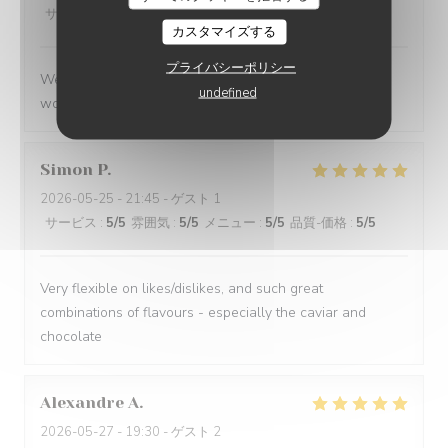
サービス
:
5
/5
雰囲気
:
5
/5
メニュー
:
5
/5
品質-価格
:
5
/5
カスタマイズする
プライバシーポリシー
We had a great evening at Essencial. The staff was
undefined
wonderful and the food was excellent!
Simon
P
2026-05-25
- 21:45 - ゲスト 1
サービス
:
5
/5
雰囲気
:
5
/5
メニュー
:
5
/5
品質-価格
:
5
/5
Very flexible on likes/dislikes, and such great
combinations of flavours - especially the caviar and
chocolate
Alexandre
A
2026-05-27
- 19:30 - ゲスト 2