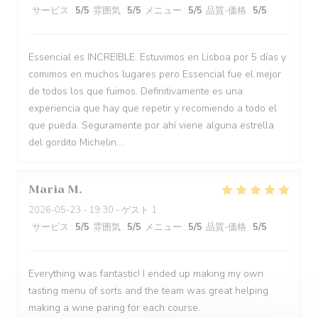
サービス
:
5
/5
雰囲気
:
5
/5
メニュー
:
5
/5
品質-価格
:
5
/5
Essencial es INCREIBLE. Estuvimos en Lisboa por 5 días y
comimos en muchos lugares pero Essencial fue el mejor
de todos los que fuimos. Definitivamente es una
experiencia que hay que repetir y recomiendo a todo el
que pueda. Seguramente por ahí viene alguna estrella
del gordito Michelin....
Maria
M
2026-05-23
- 19:30 - ゲスト 1
サービス
:
5
/5
雰囲気
:
5
/5
メニュー
:
5
/5
品質-価格
:
5
/5
Everything was fantastic! I ended up making my own
tasting menu of sorts and the team was great helping
making a wine paring for each course.