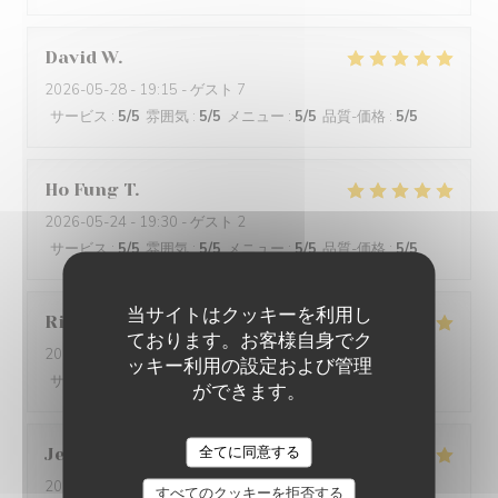
David
W
2026-05-28
- 19:15 - ゲスト 7
サービス
:
5
/5
雰囲気
:
5
/5
メニュー
:
5
/5
品質-価格
:
5
/5
Ho Fung
T
2026-05-24
- 19:30 - ゲスト 2
サービス
:
5
/5
雰囲気
:
5
/5
メニュー
:
5
/5
品質-価格
:
5
/5
当サイトはクッキーを利用し
Riccardo
L
ております。お客様自身でク
2026-05-25
- 21:45 - ゲスト 2
ッキー利用の設定および管理
サービス
:
5
/5
雰囲気
:
4
/5
メニュー
:
5
/5
品質-価格
:
5
/5
ができます。
全てに同意する
Jenny
R
2026-05-25
- 21:15 - ゲスト 2
すべてのクッキーを拒否する