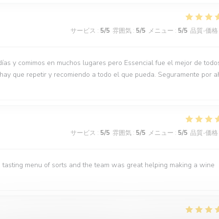
サービス
:
5
/5
雰囲気
:
5
/5
メニュー
:
5
/5
品質-価格
días y comimos en muchos lugares pero Essencial fue el mejor de todo
 hay que repetir y recomiendo a todo el que pueda. Seguramente por a
サービス
:
5
/5
雰囲気
:
5
/5
メニュー
:
5
/5
品質-価格
 tasting menu of sorts and the team was great helping making a wine