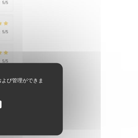
:
5
/5
:
5
/5
:
5
/5
および管理ができま
:
5
/5