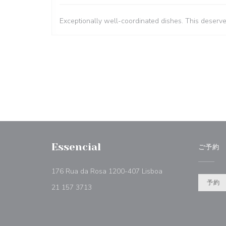
Exceptionally well-coordinated dishes. This deserv
Essencial
ご予約
((新しいウィンドウ
176 Rua da Rosa 1200-407 Lisboa
予約
21 157 3713