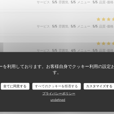
サービス
:
5
/5
雰囲気
:
5
/5
メニュー
:
5
/5
品質-価格
サービス
:
5
/5
雰囲気
:
5
/5
メニュー
:
5
/5
品質-価格
サービス
:
5
/5
雰囲気
:
4
/5
メニュー
:
5
/5
品質-価格
ーを利用しております。お客様自身でクッキー利用の設定
す。
サービス
:
5
/5
雰囲気
:
5
/5
メニュー
:
5
/5
品質-価格
全てに同意する
すべてのクッキーを拒否する
カスタマイズする
 wonderful and the food was excellent!
プライバシーポリシー
undefined