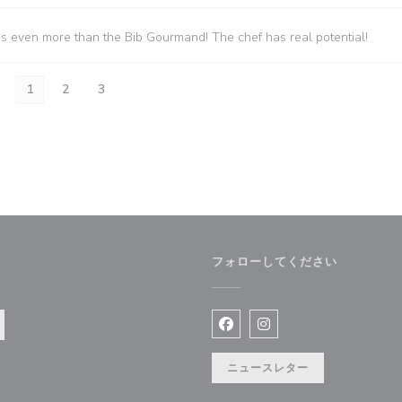
es even more than the Bib Gourmand! The chef has real potential!
1
2
3
フォローしてください
で開きます))
Facebook ((新しいウィン
Instagram ((新
ニュースレター