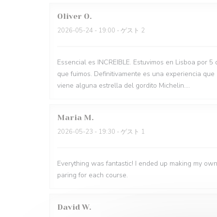
Oliver
O
2026-05-24
- 19:00 - ゲスト 2
Essencial es INCREIBLE. Estuvimos en Lisboa por 5 
que fuimos. Definitivamente es una experiencia que
viene alguna estrella del gordito Michelin....
Maria
M
2026-05-23
- 19:30 - ゲスト 1
Everything was fantastic! I ended up making my own
paring for each course.
David
W