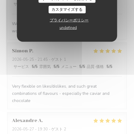
サービス
:
5
/5
雰囲気
:
5
/5
メニュー
:
5
/5
品質-価格
:
5
/5
カスタマイズする
プライバシーポリシー
We had a great evening at Essencial. The staff was
undefined
wonderful and the food was excellent!
Simon
P
2026-05-25
- 21:45 - ゲスト 1
サービス
:
5
/5
雰囲気
:
5
/5
メニュー
:
5
/5
品質-価格
:
5
/5
Very flexible on likes/dislikes, and such great
combinations of flavours - especially the caviar and
chocolate
Alexandre
A
2026-05-27
- 19:30 - ゲスト 2