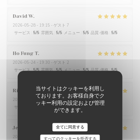
David
W
2026-05-28
- 19:15 - ゲスト 7
サービス
:
5
/5
雰囲気
:
5
/5
メニュー
:
5
/5
品質-価格
:
5
/5
Ho Fung
T
2026-05-24
- 19:30 - ゲスト 2
サービス
:
5
/5
雰囲気
:
5
/5
メニュー
:
5
/5
品質-価格
:
5
/5
当サイトはクッキーを利用し
Riccardo
L
ております。お客様自身でク
2026-05-25
- 21:45 - ゲスト 2
ッキー利用の設定および管理
サービス
:
5
/5
雰囲気
:
4
/5
メニュー
:
5
/5
品質-価格
:
5
/5
ができます。
全てに同意する
Jenny
R
2026-05-25
- 21:15 - ゲスト 2
すべてのクッキーを拒否する