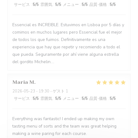
サービス
:
5
/5
雰囲気
:
5
/5
メニュー
:
5
/5
品質-価格
:
5
/5
Essencial es INCREIBLE. Estuvimos en Lisboa por 5 días y
comimos en muchos lugares pero Essencial fue el mejor
de todos los que fuimos. Definitivamente es una
experiencia que hay que repetir y recomiendo a todo el
que pueda. Seguramente por ahí viene alguna estrella
del gordito Michelin....
Maria
M
2026-05-23
- 19:30 - ゲスト 1
サービス
:
5
/5
雰囲気
:
5
/5
メニュー
:
5
/5
品質-価格
:
5
/5
Everything was fantastic! I ended up making my own
tasting menu of sorts and the team was great helping
making a wine paring for each course.