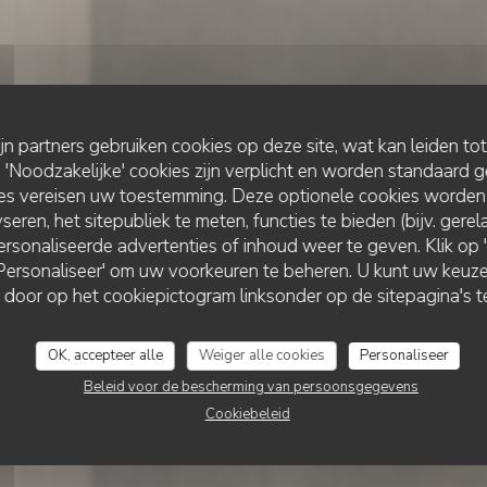
ijn partners gebruiken cookies op deze site, wat kan leiden to
Noodzakelijke' cookies zijn verplicht en worden standaard g
ies vereisen uw toestemming. Deze optionele cookies worden
seren, het sitepubliek te meten, functies te bieden (bijv. gere
rsonaliseerde advertenties of inhoud weer te geven. Klik op 'O
•
LISBOA
 'Personaliseer' om uw voorkeuren te beheren. U kunt uw keu
 door op het cookiepictogram linksonder op de sitepagina's te
Essencial
OK, accepteer alle
Weiger alle cookies
Personaliseer
RESERVEER EEN TAFEL
Beleid voor de bescherming van persoonsgegevens
Cookiebeleid