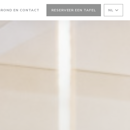
EEN NIEUW VENSTER))
GROND EN CONTACT
RESERVEER EEN TAFEL
NL
W VENSTER))