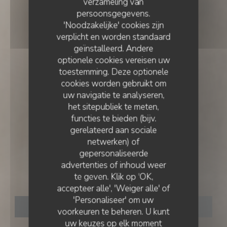
verzameling van
persoonsgegevens.
'Noodzakelijke' cookies zijn
verplicht en worden standaard
geïnstalleerd. Andere
optionele cookies vereisen uw
toestemming. Deze optionele
cookies worden gebruikt om
uw navigatie te analyseren,
het sitepubliek te meten,
functies te bieden (bijv.
gerelateerd aan sociale
netwerken) of
•
LISBOA
gepersonaliseerde
advertenties of inhoud weer
te geven. Klik op 'OK,
Essencial
accepteer alle', 'Weiger alle' of
'Personaliseer' om uw
RESERVEER EEN TAFEL
voorkeuren te beheren. U kunt
uw keuzes op elk moment