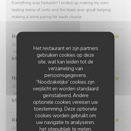
Everything was fantastic! I ended up making my own
tasting menu of sorts and the team was great helping
making a wine paring for each course.
David
W
2026-05-28
- 19:15 - Gasten 7
Het restaurant en zijn partners
Service
:
5
/5
Atmosfeer
:
5
/5
Keuken
:
5
/5
Kwaliteit / Prijs
:
gebruiken cookies op deze
5
/5
site, wat kan leiden tot de
verzameling van
persoonsgegevens.
Ho Fung
T
'Noodzakelijke' cookies zijn
2026-05-24
- 19:30 - Gasten 2
verplicht en worden standaard
Service
:
5
/5
Atmosfeer
:
5
/5
Keuken
:
5
/5
Kwaliteit / Prijs
:
geïnstalleerd. Andere
5
/5
optionele cookies vereisen uw
toestemming. Deze optionele
cookies worden gebruikt om
Riccardo
L
uw navigatie te analyseren,
het sitepubliek te meten,
2026-05-25
- 21:45 - Gasten 2