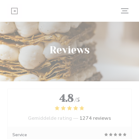
Cookies beheer paneel
Reviews
4.8
/5
Gemiddelde rating —
1274 reviews
Service