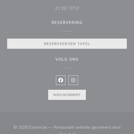
21 157 3713
RESERVERING
RESERVEER EEN TAFEL
VOLG ONS
Facebook ((opent in een nieuw vens
Instagram ((opent in een nieu
NIEUWSBRIEF
© 2026 Essencial — Restaurant website gecreëerd door