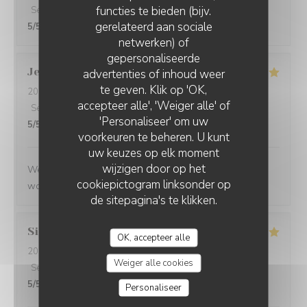
functies te bieden (bijv.
Service
:
5
/5
Atmosfeer
:
4
/5
Keuken
:
5
/5
Kwaliteit / Prijs
:
gerelateerd aan sociale
5
/5
netwerken) of
gepersonaliseerde
Jenny
R
advertenties of inhoud weer
te geven. Klik op 'OK,
2026-05-25
- 21:15 - Gasten 2
accepteer alle', 'Weiger alle' of
Service
:
5
/5
Atmosfeer
:
5
/5
Keuken
:
5
/5
Kwaliteit / Prijs
:
'Personaliseer' om uw
5
/5
voorkeuren te beheren. U kunt
uw keuzes op elk moment
wijzigen door op het
We had a great evening at Essencial. The staff was
cookiepictogram linksonder op
wonderful and the food was excellent!
de sitepagina's te klikken.
Simon
P
OK, accepteer alle
2026-05-25
- 21:45 - Gasten 1
Weiger alle cookies
Service
:
5
/5
Atmosfeer
:
5
/5
Keuken
:
5
/5
Kwaliteit / Prijs
:
5
/5
Personaliseer