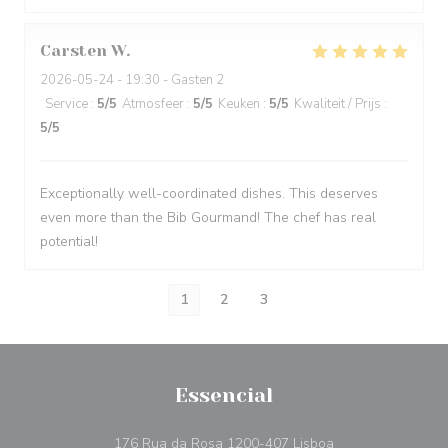
Carsten
W
2026-05-24
- 19:30 - Gasten 2
Service
:
5
/5
Atmosfeer
:
5
/5
Keuken
:
5
/5
Kwaliteit / Prijs
:
5
/5
Exceptionally well-coordinated dishes. This deserves
even more than the Bib Gourmand! The chef has real
potential!
1
2
3
Essencial
((opent in een nie
176 Rua da Rosa 1200-407 Lisboa