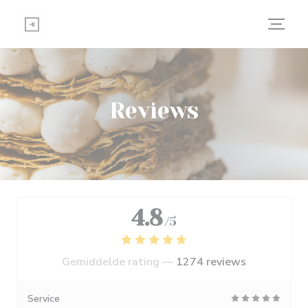
Cookies beheer paneel
Reviews
4.8
/5
Gemiddelde rating —
1274 reviews
Service