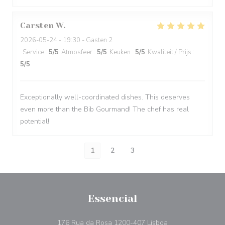
Carsten
W
2026-05-24
- 19:30 - Gasten 2
Service
:
5
/5
Atmosfeer
:
5
/5
Keuken
:
5
/5
Kwaliteit / Prijs
:
5
/5
Exceptionally well-coordinated dishes. This deserves
even more than the Bib Gourmand! The chef has real
potential!
1
2
3
Essencial
((opent in een nie
176 Rua da Rosa 1200-407 Lisboa