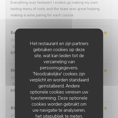
Everything was fantastic! I ended up making my own
tasting menu of sorts and the team was great helping
making a wine paring for each course.
David
W
2026-05-28
- 19:15 - Gasten 7
Het restaurant en zijn partners
Service
:
5
/5
Atmosfeer
:
5
/5
Keuken
:
5
/5
Kwaliteit / Prijs
:
gebruiken cookies op deze
5
/5
site, wat kan leiden tot de
verzameling van
persoonsgegevens.
Ho Fung
T
'Noodzakelijke' cookies zijn
2026-05-24
- 19:30 - Gasten 2
verplicht en worden standaard
Service
:
5
/5
Atmosfeer
:
5
/5
Keuken
:
5
/5
Kwaliteit / Prijs
:
geïnstalleerd. Andere
5
/5
optionele cookies vereisen uw
toestemming. Deze optionele
cookies worden gebruikt om
Riccardo
L
uw navigatie te analyseren,
het sitepubliek te meten,
2026-05-25
- 21:45 - Gasten 2