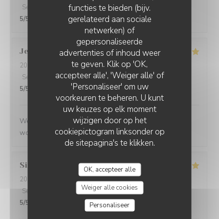
functies te bieden (bijv.
Service
:
5
/5
Atmosfeer
:
4
/5
Keuken
:
5
/5
Kwaliteit / Prijs
:
gerelateerd aan sociale
5
/5
netwerken) of
gepersonaliseerde
Jenny
R
advertenties of inhoud weer
te geven. Klik op 'OK,
2026-05-25
- 21:15 - Gasten 2
accepteer alle', 'Weiger alle' of
Service
:
5
/5
Atmosfeer
:
5
/5
Keuken
:
5
/5
Kwaliteit / Prijs
:
'Personaliseer' om uw
5
/5
voorkeuren te beheren. U kunt
uw keuzes op elk moment
wijzigen door op het
We had a great evening at Essencial. The staff was
cookiepictogram linksonder op
wonderful and the food was excellent!
de sitepagina's te klikken.
Simon
P
OK, accepteer alle
2026-05-25
- 21:45 - Gasten 1
Weiger alle cookies
Service
:
5
/5
Atmosfeer
:
5
/5
Keuken
:
5
/5
Kwaliteit / Prijs
:
5
/5
Personaliseer