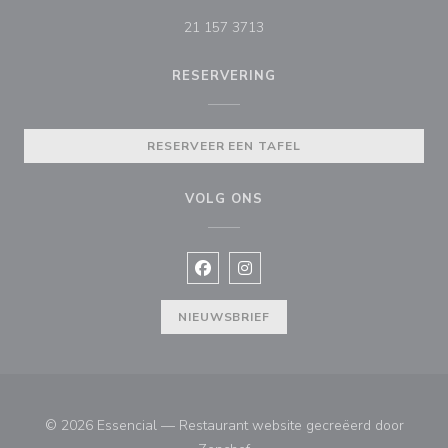
21 157 3713
RESERVERING
RESERVEER EEN TAFEL
VOLG ONS
Facebook ((opent in een nieuw vens
Instagram ((opent in een nieu
NIEUWSBRIEF
© 2026 Essencial — Restaurant website gecreëerd door