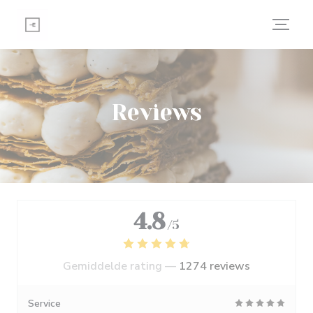
Cookies beheer paneel
Reviews
4.8
/5
Gemiddelde rating —
1274 reviews
Service