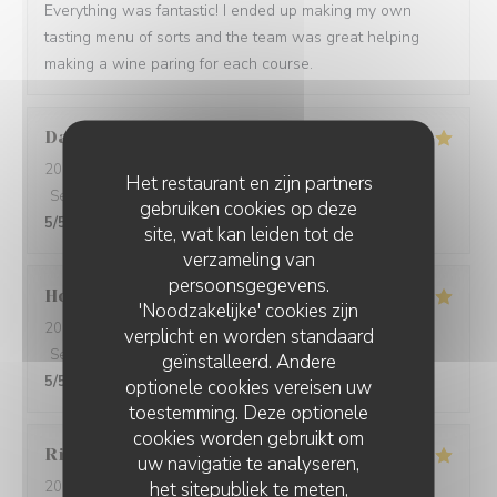
Everything was fantastic! I ended up making my own
tasting menu of sorts and the team was great helping
making a wine paring for each course.
David
W
2026-05-28
- 19:15 - Gasten 7
Het restaurant en zijn partners
Service
:
5
/5
Atmosfeer
:
5
/5
Keuken
:
5
/5
Kwaliteit / Prijs
:
gebruiken cookies op deze
5
/5
site, wat kan leiden tot de
verzameling van
persoonsgegevens.
Ho Fung
T
'Noodzakelijke' cookies zijn
2026-05-24
- 19:30 - Gasten 2
verplicht en worden standaard
Service
:
5
/5
Atmosfeer
:
5
/5
Keuken
:
5
/5
Kwaliteit / Prijs
:
geïnstalleerd. Andere
5
/5
optionele cookies vereisen uw
toestemming. Deze optionele
cookies worden gebruikt om
Riccardo
L
uw navigatie te analyseren,
het sitepubliek te meten,
2026-05-25
- 21:45 - Gasten 2