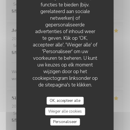
functies te bieden (bijv.
Service
:
5
/5
Atmosfeer
:
4
/5
Keuken
:
5
/5
Kwaliteit / Prijs
:
gerelateerd aan sociale
5
/5
netwerken) of
gepersonaliseerde
Jenny
R
advertenties of inhoud weer
te geven. Klik op 'OK,
2026-05-25
- 21:15 - Gasten 2
accepteer alle', 'Weiger alle' of
Service
:
5
/5
Atmosfeer
:
5
/5
Keuken
:
5
/5
Kwaliteit / Prijs
:
'Personaliseer' om uw
5
/5
voorkeuren te beheren. U kunt
uw keuzes op elk moment
wijzigen door op het
We had a great evening at Essencial. The staff was
cookiepictogram linksonder op
wonderful and the food was excellent!
de sitepagina's te klikken.
Simon
P
OK, accepteer alle
2026-05-25
- 21:45 - Gasten 1
Weiger alle cookies
Service
:
5
/5
Atmosfeer
:
5
/5
Keuken
:
5
/5
Kwaliteit / Prijs
:
5
/5
Personaliseer