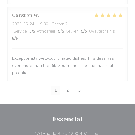
Carsten
W
2026-05-24
- 19:30 - Gasten 2
Service
:
5
/5
Atmosfeer
:
5
/5
Keuken
:
5
/5
Kwaliteit / Prijs
:
5
/5
Exceptionally well-coordinated dishes. This deserves
even more than the Bib Gourmand! The chef has real
potential!
1
2
3
Essencial
((opent in een nie
176 Rua da Rosa 1200-407 Lisboa