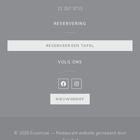
21 157 3713
RESERVERING
RESERVEER EEN TAFEL
VOLG ONS
Facebook ((opent in een nieuw vens
Instagram ((opent in een nieu
NIEUWSBRIEF
© 2026 Essencial — Restaurant website gecreëerd door