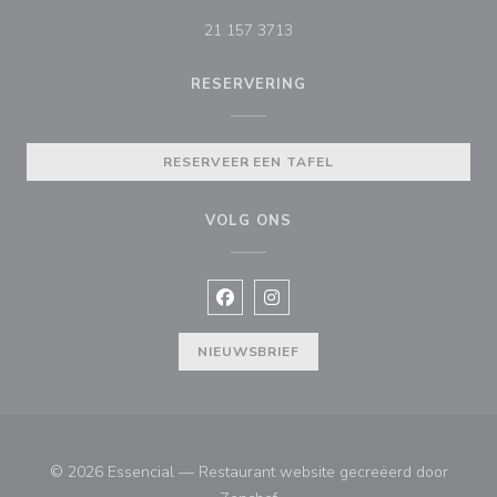
21 157 3713
RESERVERING
RESERVEER EEN TAFEL
VOLG ONS
Facebook ((opent in een nieuw vens
Instagram ((opent in een nieu
NIEUWSBRIEF
© 2026 Essencial — Restaurant website gecreëerd door