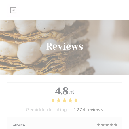
Cookies beheer paneel
Reviews
4.8
/5
Gemiddelde rating —
1274 reviews
Service