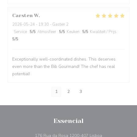
Carsten
W
2026-05-24
- 19:30 - Gasten 2
Service
:
5
/5
Atmosfeer
:
5
/5
Keuken
:
5
/5
Kwaliteit / Prijs
:
5
/5
Exceptionally well-coordinated dishes. This deserves
even more than the Bib Gourmand! The chef has real
potential!
1
2
3
Essencial
((opent in een nie
176 Rua da Rosa 1200-407 Lisboa