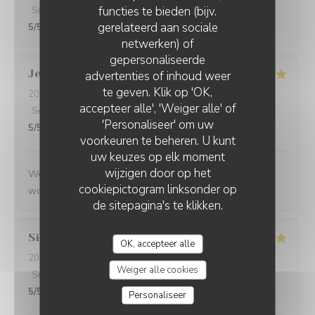
functies te bieden (bijv.
Service
:
5
/5
Atmosfeer
:
4
/5
Keuken
:
5
/5
Kwaliteit / Prijs
:
gerelateerd aan sociale
5
/5
netwerken) of
gepersonaliseerde
Jenny
R
advertenties of inhoud weer
te geven. Klik op 'OK,
2026-05-25
- 21:15 - Gasten 2
accepteer alle', 'Weiger alle' of
Service
:
5
/5
Atmosfeer
:
5
/5
Keuken
:
5
/5
Kwaliteit / Prijs
:
'Personaliseer' om uw
5
/5
voorkeuren te beheren. U kunt
uw keuzes op elk moment
wijzigen door op het
We had a great evening at Essencial. The staff was
cookiepictogram linksonder op
wonderful and the food was excellent!
de sitepagina's te klikken.
Simon
P
OK, accepteer alle
2026-05-25
- 21:45 - Gasten 1
Weiger alle cookies
Service
:
5
/5
Atmosfeer
:
5
/5
Keuken
:
5
/5
Kwaliteit / Prijs
:
5
/5
Personaliseer