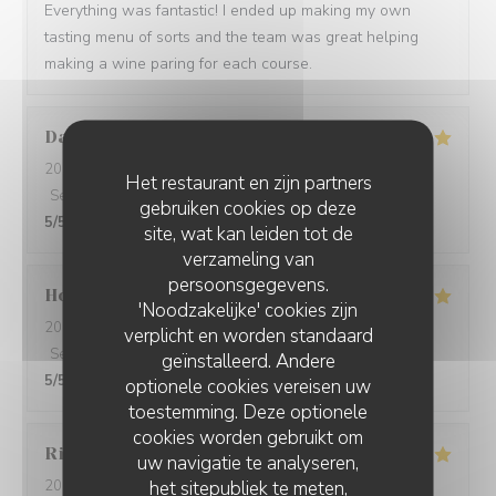
Everything was fantastic! I ended up making my own
tasting menu of sorts and the team was great helping
making a wine paring for each course.
David
W
2026-05-28
- 19:15 - Gasten 7
Het restaurant en zijn partners
Service
:
5
/5
Atmosfeer
:
5
/5
Keuken
:
5
/5
Kwaliteit / Prijs
:
gebruiken cookies op deze
5
/5
site, wat kan leiden tot de
verzameling van
persoonsgegevens.
Ho Fung
T
'Noodzakelijke' cookies zijn
2026-05-24
- 19:30 - Gasten 2
verplicht en worden standaard
Service
:
5
/5
Atmosfeer
:
5
/5
Keuken
:
5
/5
Kwaliteit / Prijs
:
geïnstalleerd. Andere
5
/5
optionele cookies vereisen uw
toestemming. Deze optionele
cookies worden gebruikt om
Riccardo
L
uw navigatie te analyseren,
het sitepubliek te meten,
2026-05-25
- 21:45 - Gasten 2