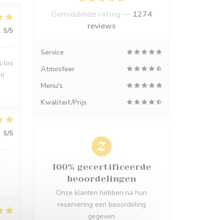
Gemiddelde rating —
1274
reviews
:
5
/5
Service
s los
Atmosfeer
hí
Menu's
Kwaliteit/Prijs
:
5
/5
100% gecertificeerde
beoordelingen
Onze klanten hebben na hun
reservering een beoordeling
gegeven