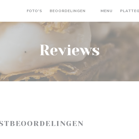
((OPENT IN 
FOTO'S
BEOORDELINGEN
MENU
PLATTE
((OPENT IN EEN NIEU
Reviews
ASTBEOORDELINGEN