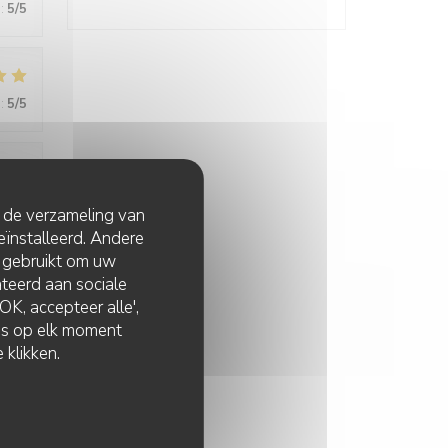
:
5
/5
:
5
/5
:
5
/5
t de verzameling van
eïnstalleerd. Andere
 gebruikt om uw
lateerd aan sociale
:
5
/5
K, accepteer alle',
zes op elk moment
 klikken.