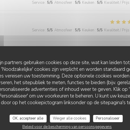
Service
:
5
/5
Atmosfeer
:
5
/5
Keuken
:
5
/5
Kwaliteit / Prijs
Service
:
5
/5
Atmosfeer
:
5
/5
Keuken
:
5
/5
Kwaliteit / Prijs
Service
:
5
/5
Atmosfeer
:
4
/5
Keuken
:
5
/5
Kwaliteit / Prijs
ijn partners gebruiken cookies op deze site, wat kan leiden to
Noodzakelijke' cookies zijn verplicht en worden standaard g
ies vereisen uw toestemming. Deze optionele cookies worden
seren, het sitepubliek te meten, functies te bieden (bijv. gere
Service
:
5
/5
Atmosfeer
:
5
/5
Keuken
:
5
/5
Kwaliteit / Prijs
rsonaliseerde advertenties of inhoud weer te geven. Klik op 'O
 'Personaliseer' om uw voorkeuren te beheren. U kunt uw keu
 door op het cookiepictogram linksonder op de sitepagina's te
 wonderful and the food was excellent!
OK, accepteer alle
Weiger alle cookies
Personaliseer
Beleid voor de bescherming van persoonsgegevens