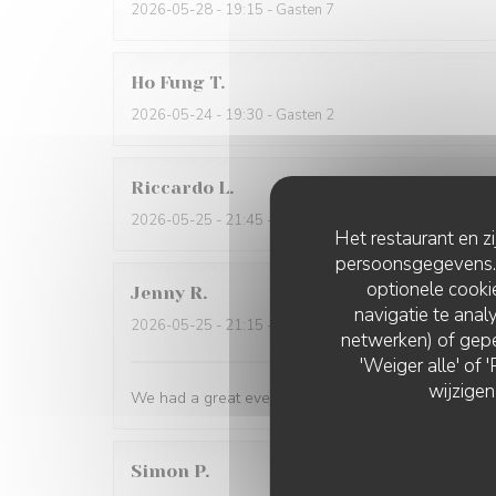
2026-05-28
- 19:15 - Gasten 7
Ho Fung
T
2026-05-24
- 19:30 - Gasten 2
Riccardo
L
2026-05-25
- 21:45 - Gasten 2
Het restaurant en z
persoonsgegevens. '
optionele cook
Jenny
R
navigatie te analy
2026-05-25
- 21:15 - Gasten 2
netwerken) of gepe
'Weiger alle' of
wijzigen
We had a great evening at Essencial. The staff was
Simon
P