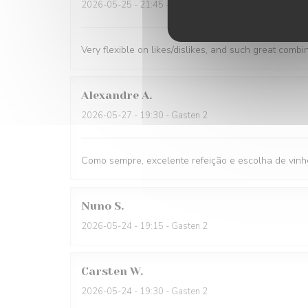
2026-05-25
- 21:45 - Gasten 1
Very flexible on likes/dislikes, and such great combi
Alexandre
A
2026-05-27
- 19:30 - Gasten 2
Como sempre, excelente refeição e escolha de vinh
Nuno
S
2026-05-24
- 19:15 - Gasten 2
Carsten
W
2026-05-24
- 19:30 - Gasten 2