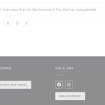
es even more than the Bib Gourmand! The chef has real potential!
1
2
3
VERING
VOLG ONS
 venster))
RVEER EEN TAFEL
Facebook ((opent in een nie
Instagram ((opent in e
NIEUWSBRIEF