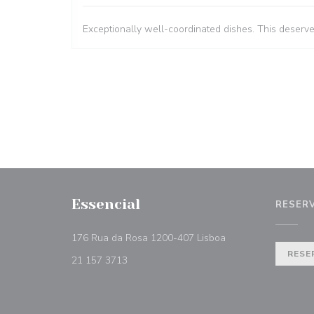
Exceptionally well-coordinated dishes. This deserv
Essencial
RESER
((opent in een nieuw
176 Rua da Rosa 1200-407 Lisboa
RESE
21 157 3713