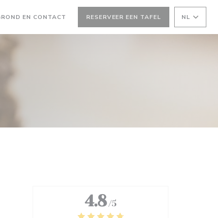
EEN NIEUW VENSTER))
GROND EN CONTACT
RESERVEER EEN TAFEL
NL
W VENSTER))
4.8
/5