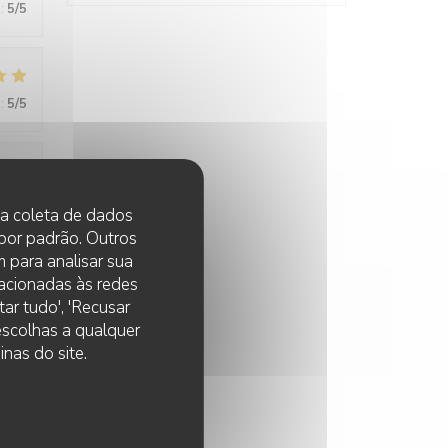
:
5
/5
:
5
/5
:
5
/5
 na coleta de dados
 por padrão. Outros
 para analisar sua
lacionadas às redes
:
5
/5
ar tudo', 'Recusar
 escolhas a qualquer
nas do site.