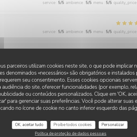
service
:
5
/5
ambience
:
5
/5
menu
:
5
/5
quality_price
service
:
5
/5
ambience
:
5
/5
menu
:
5
/5
quality_price
service
:
5
/5
ambience
:
4
/5
menu
:
5
/5
quality_price
us parceiros utilizam cookies neste site, o que pode implicar
es denominados «necessários» são obrigatórios e instalados
 requerem seu consentimento. Esses cookies opcionais servem
 audiência do site, oferecer funcionalidades (por exemplo, re
service
:
5
/5
ambience
:
5
/5
menu
:
5
/5
quality_price
r publicidade ou conteúdos personalizados. Clique em 'OK, aceit
zar' para gerenciar suas preferências. Você pode alterar suas
cando no ícone de cookie no canto inferior esquerdo das pági
 wonderful and the food was excellent!
OK, aceitar tudo
Proíbe todos cookies
Personalizar
Política de proteção de dados pessoais