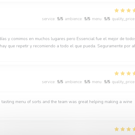
service
:
5
/5
ambience
:
5
/5
menu
:
5
/5
quality_price
días y comimos en muchos lugares pero Essencial fue el mejor de todo
 hay que repetir y recomiendo a todo el que pueda. Seguramente por a
service
:
5
/5
ambience
:
5
/5
menu
:
5
/5
quality_price
 tasting menu of sorts and the team was great helping making a wine