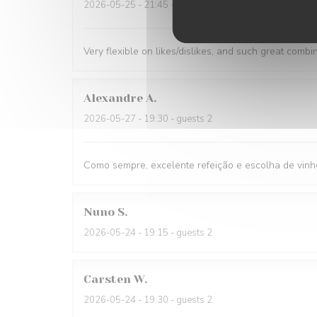
2026-05-25
- 21:45 - guests 1
Very flexible on likes/dislikes, and such great combi
Alexandre
A
2026-05-27
- 19:30 - guests 2
Como sempre, excelente refeição e escolha de vinh
Nuno
S
2026-05-24
- 19:15 - guests 2
Carsten
W
2026-05-24
- 19:30 - guests 2