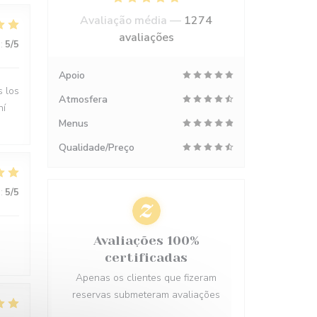
Avaliação média —
1274
avaliações
:
5
/5
Apoio
s los
Atmosfera
hí
Menus
Qualidade/Preço
:
5
/5
Avaliações 100%
certificadas
Apenas os clientes que fizeram
reservas submeteram avaliações