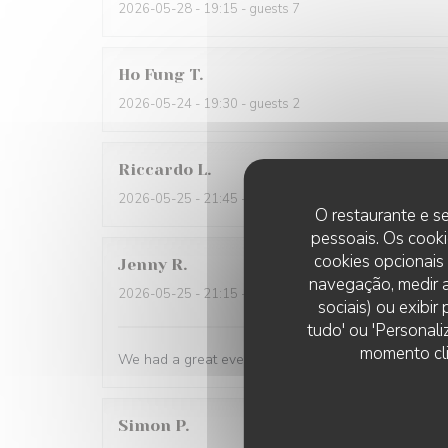
2026-05-28
- 19:15 - guests 7
Ho Fung
T
2026-05-24
- 19:30 - guests 2
Riccardo
L
2026-05-25
- 21:45 - guests 2
O restaurante e se
pessoais. Os cooki
cookies opcionais
Jenny
R
navegação, medir a
2026-05-25
- 21:15 - guests 2
sociais) ou exibi
tudo' ou 'Personali
momento cli
We had a great evening at Essencial. The staff was
Simon
P