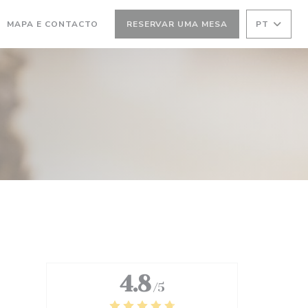
MA NOVA JANELA))
(ABRE NUMA NOVA JANELA))
MAPA E CONTACTO
RESERVAR UMA MESA
PT
4.8
/5