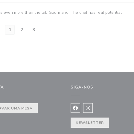
es even more than the Bib Gourmand! The chef has real potential!
1
2
3
VA
SIGA-NOS
nela))
RVAR UMA MESA
Facebook ((abre numa nova j
Instagram ((abre numa 
NEWSLETTER