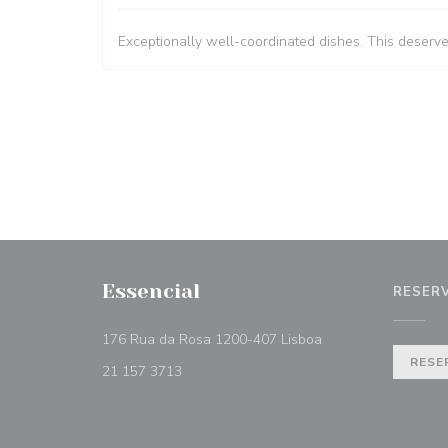
Exceptionally well-coordinated dishes. This deserv
Essencial
RESER
((abre numa nova ja
176 Rua da Rosa 1200-407 Lisboa
RESE
21 157 3713