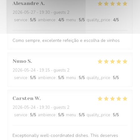
Alexandre
A
2026-05-27
- 19:30 - guests 2
service
:
5
/5
ambience
:
4
/5
menu
:
5
/5
quality_price
:
4
/5
Como sempre, excelente refeição e escolha de vinhos
Nuno
S
2026-05-24
- 19:15 - guests 2
service
:
5
/5
ambience
:
5
/5
menu
:
5
/5
quality_price
:
5
/5
Carsten
W
2026-05-24
- 19:30 - guests 2
service
:
5
/5
ambience
:
5
/5
menu
:
5
/5
quality_price
:
5
/5
Exceptionally well-coordinated dishes. This deserves