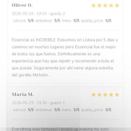
Oliver
O
2026-05-24
- 19:00 - guests 2
service
:
5
/5
ambience
:
5
/5
menu
:
5
/5
quality_price
:
5
/5
Essencial es INCREIBLE. Estuvimos en Lisboa por 5 días y
comimos en muchos lugares pero Essencial fue el mejor
de todos los que fuimos. Definitivamente es una
experiencia que hay que repetir y recomiendo a todo el
que pueda. Seguramente por ahí viene alguna estrella
del gordito Michelin....
Maria
M
2026-05-23
- 19:30 - guests 1
service
:
5
/5
ambience
:
5
/5
menu
:
5
/5
quality_price
:
5
/5
Everything was fantastic! I ended up making my own