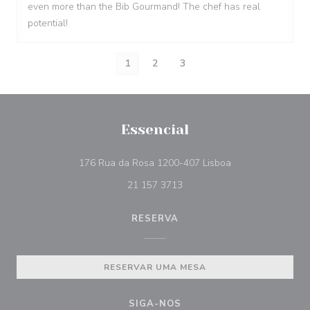
even more than the Bib Gourmand! The chef has real
potential!
1
2
3
Essencial
((abre numa nova 
176 Rua da Rosa 1200-407 Lisboa
21 157 3713
RESERVA
RESERVAR UMA MESA
SIGA-NOS