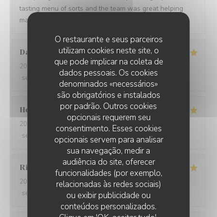
tasting menu of sorts and the team was great helping
making a wine paring for each course.
O restaurante e seus parceiros
utilizam cookies neste site, o
David
W
que pode implicar na coleta de
2026-05-28
- 19:15 - guests 7
dados pessoais. Os cookies
service
:
5
/5
ambience
:
5
/5
menu
:
5
/5
quality_price
:
5
/5
denominados «necessários»
são obrigatórios e instalados
por padrão. Outros cookies
Ho Fung
T
opcionais requerem seu
2026-05-24
- 19:30 - guests 2
consentimento. Esses cookies
service
:
5
/5
ambience
:
5
/5
menu
:
5
/5
quality_price
:
5
/5
opcionais servem para analisar
sua navegação, medir a
audiência do site, oferecer
Riccardo
L
funcionalidades (por exemplo,
2026-05-25
- 21:45 - guests 2
relacionadas às redes sociais)
service
:
5
/5
ambience
:
4
/5
menu
:
5
/5
quality_price
:
5
/5
ou exibir publicidade ou
conteúdos personalizados.