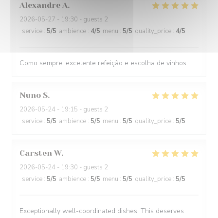
Alexandre
A
2026-05-27
- 19:30 - guests 2
service
:
5
/5
ambience
:
4
/5
menu
:
5
/5
quality_price
:
4
/5
Como sempre, excelente refeição e escolha de vinhos
Nuno
S
2026-05-24
- 19:15 - guests 2
service
:
5
/5
ambience
:
5
/5
menu
:
5
/5
quality_price
:
5
/5
Carsten
W
2026-05-24
- 19:30 - guests 2
service
:
5
/5
ambience
:
5
/5
menu
:
5
/5
quality_price
:
5
/5
Exceptionally well-coordinated dishes. This deserves