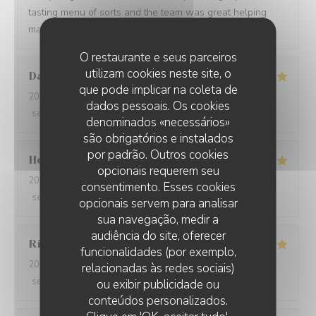
tasting menu of sorts and the team was great helping
making a wine paring for each course.
O restaurante e seus parceiros
utilizam cookies neste site, o
David
W
que pode implicar na coleta de
2026-05-28
- 19:15 - guests 7
dados pessoais. Os cookies
service
:
5
/5
ambience
:
5
/5
menu
:
5
/5
quality_price
:
5
/5
denominados «necessários»
são obrigatórios e instalados
por padrão. Outros cookies
Ho Fung
T
opcionais requerem seu
2026-05-24
- 19:30 - guests 2
consentimento. Esses cookies
service
:
5
/5
ambience
:
5
/5
menu
:
5
/5
quality_price
:
5
/5
opcionais servem para analisar
sua navegação, medir a
audiência do site, oferecer
Riccardo
L
funcionalidades (por exemplo,
2026-05-25
- 21:45 - guests 2
relacionadas às redes sociais)
service
:
5
/5
ambience
:
4
/5
menu
:
5
/5
quality_price
:
5
/5
ou exibir publicidade ou
conteúdos personalizados.