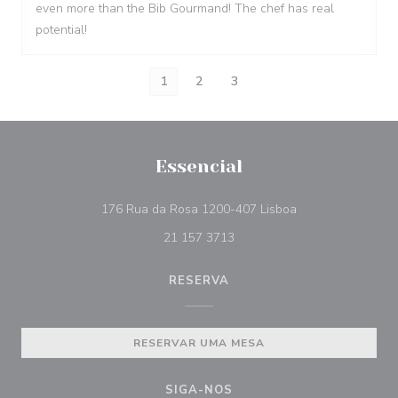
even more than the Bib Gourmand! The chef has real
potential!
1
2
3
Essencial
((abre numa nova 
176 Rua da Rosa 1200-407 Lisboa
21 157 3713
RESERVA
RESERVAR UMA MESA
SIGA-NOS