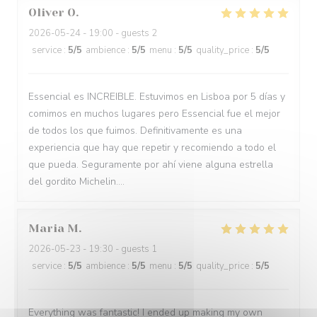
Oliver
O
2026-05-24
- 19:00 - guests 2
service
:
5
/5
ambience
:
5
/5
menu
:
5
/5
quality_price
:
5
/5
Essencial es INCREIBLE. Estuvimos en Lisboa por 5 días y
comimos en muchos lugares pero Essencial fue el mejor
de todos los que fuimos. Definitivamente es una
experiencia que hay que repetir y recomiendo a todo el
que pueda. Seguramente por ahí viene alguna estrella
del gordito Michelin....
Maria
M
2026-05-23
- 19:30 - guests 1
service
:
5
/5
ambience
:
5
/5
menu
:
5
/5
quality_price
:
5
/5
Everything was fantastic! I ended up making my own