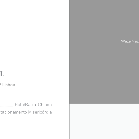
Waze Map
L
((открывается в новом окне))
 Lisboa
Rato/Baixa-Chiado
tacionamento Misericórdia