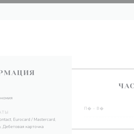
РМАЦИЯ
ЧА
ономия
П�
-
В�
АТЫ
ntact, Eurocard / Mastercard,
, Дебетовая карточка