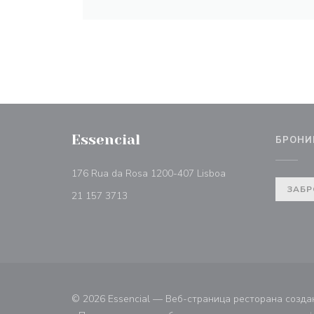
Essencial
БРОНИ
((открывается в но
176 Rua da Rosa 1200-407 Lisboa
ЗАБР
21 157 3713
© 2026 Essencial — Веб-страница ресторана созд