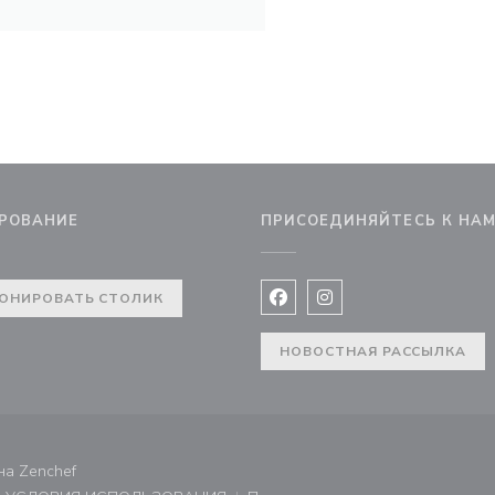
РОВАНИЕ
ПРИСОЕДИНЯЙТЕСЬ К НА
вом окне))
ОНИРОВАТЬ СТОЛИК
Facebook ((открывается в 
Instagram ((открывае
НОВОСТНАЯ РАССЫЛКА
((открывается в новом окне))
ана
Zenchef