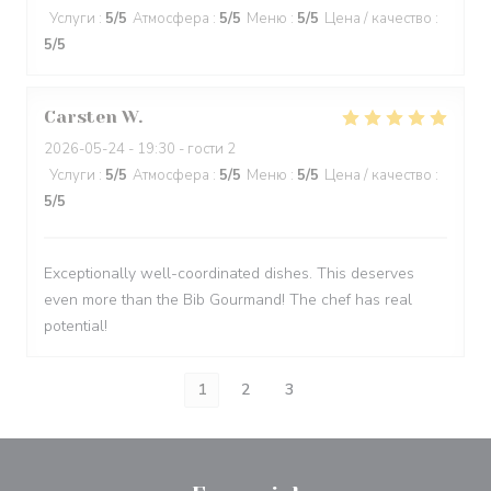
Услуги
:
5
/5
Атмосфера
:
5
/5
Меню
:
5
/5
Цена / качество
:
5
/5
Carsten
W
2026-05-24
- 19:30 - гости 2
Услуги
:
5
/5
Атмосфера
:
5
/5
Меню
:
5
/5
Цена / качество
:
5
/5
Exceptionally well-coordinated dishes. This deserves
even more than the Bib Gourmand! The chef has real
potential!
1
2
3