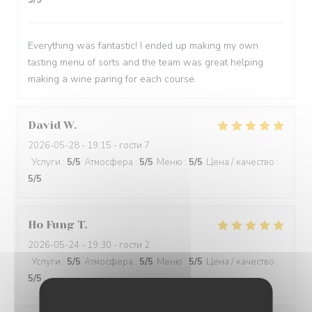
5
/5
Everything was fantastic! I ended up making my own
tasting menu of sorts and the team was great helping
making a wine paring for each course.
David
W
2026-05-28
- 19:15 - гости 7
Услуги
:
5
/5
Атмосфера
:
5
/5
Меню
:
5
/5
Цена / качество
:
5
/5
Ho Fung
T
2026-05-24
- 19:30 - гости 2
Услуги
:
5
/5
Атмосфера
:
5
/5
Меню
:
5
/5
Цена / качество
:
5
/5